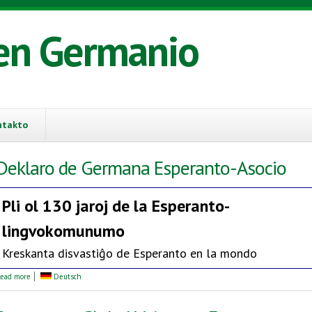
en Germanio
ntakto
Deklaro de Germana Esperanto-Asocio
Pli ol 130 jaroj de la
Esperanto-
lingvokomunumo
Kreskanta disvastiĝo de Esperanto en la mondo
about Deklaro de Germana Esperanto-Asocio
ead more
Deutsch