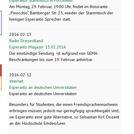
Esperanto-Stammtisch in Forchheim
Am Montag, 29. Februar, 19:00 Uhr, findet im Ristorante
„Pinocchio“, Bamberger Str. 25, wieder der Stammtisch der
hiesigen Esperanto-Sprecher statt.
2016-02-13
Radio Dreyeckland
Esperanto Magazin' 13.02.2016
Die einstündige Sendung ist aufgrund von GEMA-
Beschränkungen bis zum 19. Februar anhörbar.
2016-02-12
Internet
Esperanto an deutschen Universitäten
Esperanto an deutschen Universitäten
Besonders für Studenten, die einen Fremdsprachennachweis
erbringen müssen, jedoch nur geringfügig sprachbegabt sind,
sei Esperanto eine gute Alternative, so Sebastian Kirf, Dozent
an der Hochschule Emden/Leer.