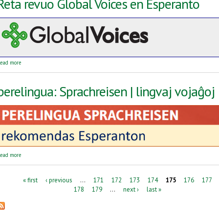
Reta revuo Global Voices en Esperanto
about Reta revuo Global Voices en Esperanto
ead more
perelingua: Sprachreisen | lingvaj vojaĝoj
about perelingua: Sprachreisen | lingvaj vojaĝoj
ead more
Pages
« first
‹ previous
…
171
172
173
174
175
176
177
178
179
…
next ›
last »