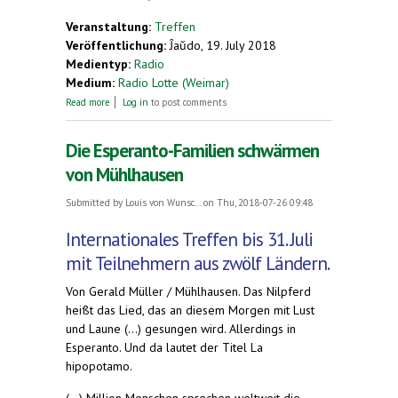
Veranstaltung:
Treffen
Veröffentlichung:
Ĵaŭdo, 19. July 2018
Medientyp:
Radio
Medium:
Radio Lotte (Weimar)
about (Über das Esperanto und das Familientreffen
Read more
Log in
to post comments
in Mühlhausen)
Die Esperanto-Familien schwärmen
von Mühlhausen
Submitted by
Louis von Wunsc...
on Thu, 2018-07-26 09:48
Internationales Treffen bis 31. Juli
mit Teilnehmern aus zwölf Ländern.
Von Gerald Müller / Mühlhausen. Das Nilpferd
heißt das Lied, das an diesem Morgen mit Lust
und Laune (...) gesungen wird. Allerdings in
Esperanto. Und da lautet der Titel La
hipopotamo.
(...) Million Menschen sprechen weltweit die