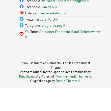
Facebook:
Deutscher Esperanto-Kongress
(link is
external)
Facebook:
Luminesk'
(link is external)
Instagram:
esperantobund
(link is external)
Twitter:
Esperanto_D
(link is external)
Telegram:
telegramo.org
(link is external)
YouTube:
Deutscher Esperanto-Bund: Sehenswertes
(link is external)
2026 Esperanto en Germanio- This is a Free Drupal
Theme
Ported to Drupal for the Open Source Community by
Drupalizing
(link is external)
, a Project of
More than (just) Themes
(link is
.
Original design by
Simple Themes
.
(link is
external)
external)