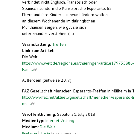
verbindet: nicht Englisch, Französisch oder
Spanisch, sondern die Kunstsprache Esperanto. 65
Eltern und ihre Kinder aus neun Ländern wollen
an diesem Wochenende im thüringischen
Mühlhausen zeigen, wie gut sie sich
untereinander verstehen. (...)
Veranstaltung:
Treffen
Link zum Artikel:
Die Welt
https://www.welt.de/regionales/thueringen/article179735886
Fam...
(link is external)
Außerdem (teilweise 20. 7.)
FAZ Gesellschaft Menschen. Esperanto-Treffen in Mülheim in 
http://www.faz.net/aktuell/gesellschaft/menschen/esperanto-tr
mu...
(link is external)
Veröffentlichung:
Sabato, 21. July 2018
Medientyp:
Internet-Zeitung
Medium:
Die Welt
about Esperanto-Familien treffen sich in
Read more
Log in
to post comments