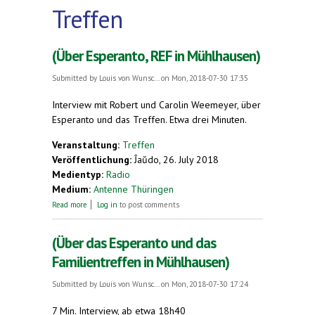
Treffen
(Über Esperanto, REF in Mühlhausen)
Submitted by
Louis von Wunsc...
on Mon, 2018-07-30 17:35
Interview mit Robert und Carolin Weemeyer, über
Esperanto und das Treffen. Etwa drei Minuten.
Veranstaltung:
Treffen
Veröffentlichung:
Ĵaŭdo, 26. July 2018
Medientyp:
Radio
Medium:
Antenne Thüringen
about (Über Esperanto, REF in Mühlhausen)
Read more
Log in
to post comments
(Über das Esperanto und das
Familientreffen in Mühlhausen)
Submitted by
Louis von Wunsc...
on Mon, 2018-07-30 17:24
7 Min. Interview, ab etwa 18h40