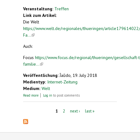
Veranstaltung:
Treffen
Link zum Artikel:
Die Welt
https://www.welt.de/regionales/thueringen/article179614022
Fa...
(link is external)
Auch:
Focus
https://www.focus.de/regional/thueringen/gesellschaft-
familie...
(link is external)
Veröffentlichung:
Ĵaŭdo, 19. July 2018
Medientyp:
Internet-Zeitung
Medium:
Welt
about Thüringer Familie bei Esperanto-Treffen in
Read more
Log in
to post comments
Mühlhausen dabei
Pages
1
2
next ›
last »