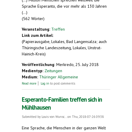
Sprache Esperanto, die vor mehr als 130 Jahren
(...)
(562 Wörter)
Veranstaltung:
Treffen
Link zum Artikel:
(Papierausgabe, Lokales, Bad Langensalza; auch
Thüringische Landeszeitung, Lokales, Unstrut-
Hainich-Kreis)
Veröffentlichung:
Merkredo, 25. July 2018
Medientyp:
Zeitungen
Medium:
Thüringer Allgemeine
about Die Esperanto-Familien schwärmen von
Read more
Log in
to post comments
Mühlhausen
Esperanto-Familien treffen sich in
Mühlhausen
Submitted by
Louis von Wunsc...
on Thu, 2018-07-26 09:38
Eine Sprache, die Menschen in der ganzen Welt