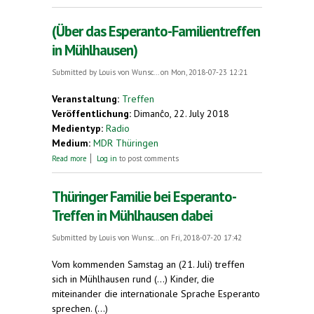
neun Ländern auf Freizeit
(Über das Esperanto-Familientreffen
in Mühlhausen)
Submitted by
Louis von Wunsc...
on Mon, 2018-07-23 12:21
Veranstaltung:
Treffen
Veröffentlichung:
Dimanĉo, 22. July 2018
Medientyp:
Radio
Medium:
MDR Thüringen
about (Über das Esperanto-Familientreffen in
Read more
Log in
to post comments
Mühlhausen)
Thüringer Familie bei Esperanto-
Treffen in Mühlhausen dabei
Submitted by
Louis von Wunsc...
on Fri, 2018-07-20 17:42
Vom kommenden Samstag an (21. Juli) treffen
sich in Mühlhausen rund (...) Kinder, die
miteinander die internationale Sprache Esperanto
sprechen. (...)