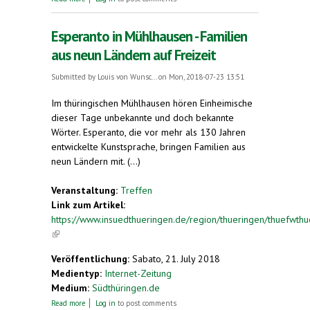
Mühlhausen
Esperanto in Mühlhausen - Familien
aus neun Ländern auf Freizeit
Submitted by
Louis von Wunsc...
on Mon, 2018-07-23 13:51
Im thüringischen Mühlhausen hören Einheimische
dieser Tage unbekannte und doch bekannte
Wörter. Esperanto, die vor mehr als 130 Jahren
entwickelte Kunstsprache, bringen Familien aus
neun Ländern mit. (...)
Veranstaltung:
Treffen
Link zum Artikel:
https://www.insuedthueringen.de/region/thueringen/thuefwthu
(link is external)
Veröffentlichung:
Sabato, 21. July 2018
Medientyp:
Internet-Zeitung
Medium:
Südthüringen.de
about Esperanto in Mühlhausen - Familien aus
Read more
Log in
to post comments