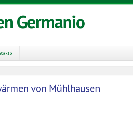
en Germanio
ntakto
hwärmen von Mühlhausen