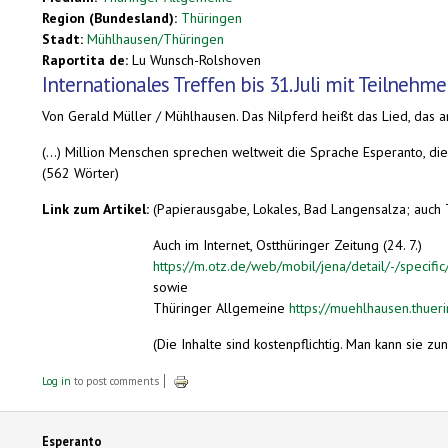
Region (Bundesland):
Thüringen
Stadt:
Mühlhausen/Thüringen
Raportita de:
Lu Wunsch-Rolshoven
Internationales Treffen bis 31. Juli mit Teilnehm
Von Gerald Müller / Mühlhausen. Das Nilpferd heißt das Lied, das a
(...) Million Menschen sprechen weltweit die Sprache Esperanto, die 
(562 Wörter)
Link zum Artikel:
(Papierausgabe, Lokales, Bad Langensalza; auch T
Auch im Internet, Ostthüringer Zeitung (24. 7.)
https://m.otz.de/web/mobil/jena/detail/-/specific
sowie
Thüringer Allgemeine
https://muehlhausen.thuer
(Die Inhalte sind kostenpflichtig. Man kann sie zu
Log in
to post comments
Esperanto