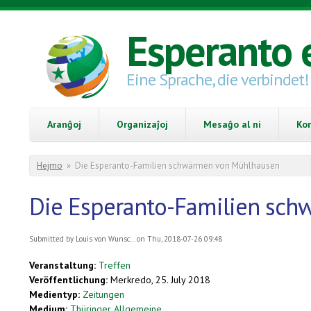
Skip to main content
Esperanto 
Eine Sprache, die verbindet!
Aranĝoj
Organizaĵoj
Mesaĝo al ni
Ko
You are here
Hejmo
»
Die Esperanto-Familien schwärmen von Mühlhausen
Die Esperanto-Familien sc
Submitted by
Louis von Wunsc...
on Thu, 2018-07-26 09:48
Veranstaltung:
Treffen
Veröffentlichung:
Merkredo, 25. July 2018
Medientyp:
Zeitungen
Medium:
Thüringer Allgemeine