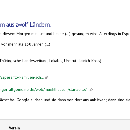
ern aus zwölf Ländern.
n diesem Morgen mit Lust und Laune (...) gesungen wird. Allerdings in Espe
vor mehr als 130 Jahren (...)
hüringische Landeszeitung, Lokales, Unstrut-Hainich-Kreis)
/Esperanto-Familien-sch...
(link is external)
inger-allgemeine.de/web/muehlhausen/startseite/...
(link is external)
nächst bei Google suchen und sie dann von dort aus anklicken; dann sind sie 
Verein