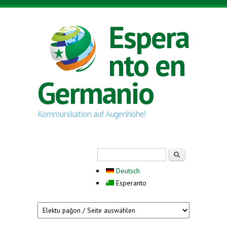
Skip to main content
Espera
nto en
Germanio
Kommunikation auf Augenhöhe!
Search form
Serĉi
Deutsch
Esperanto