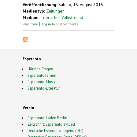
Veröffentlichung:
Sabato, 15. August 2015
Medientyp:
Zeitungen
Medium:
Trierischer Volksfreund
about Was ist Esperanto?
Read more
Log in
to post comments
Esperanto
Häufige Fragen
Esperanto lernen
Esperanto-Musik
Esperanto-Literatur
Verein
Esperanto-Laden Berlin
Zeitschrift: Esperanto aktuell
Deutsche Esperanto-Jugend (DEJ)
Deutscher Esperanto-Bund (DEB)
(link is external)