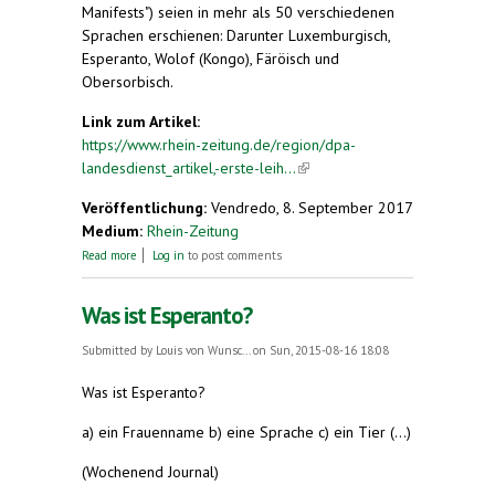
Manifests") seien in mehr als 50 verschiedenen
Sprachen erschienen: Darunter Luxemburgisch,
Esperanto, Wolof (Kongo), Färöisch und
Obersorbisch.
Link zum Artikel:
https://www.rhein-zeitung.de/region/dpa-
landesdienst_artikel,-erste-leih...
(link is external)
Veröffentlichung:
Vendredo, 8. September 2017
Medium:
Rhein-Zeitung
about Erste Leihgaben für große Karl-Marx-
Read more
Log in
to post comments
Ausstellung kommen
Was ist Esperanto?
Submitted by
Louis von Wunsc...
on Sun, 2015-08-16 18:08
Was ist Esperanto?
a) ein Frauenname b) eine Sprache c) ein Tier (...)
(Wochenend Journal)