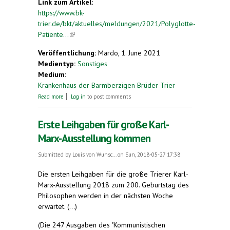
Link zum Artikel:
https://www.bk-
trier.de/bkt/aktuelles/meldungen/2021/Polyglotte-
Patiente...
(link is external)
Veröffentlichung:
Mardo, 1. June 2021
Medientyp:
Sonstiges
Medium:
Krankenhaus der Barmberzigen Brüder Trier
about Polyglotte Patientenversorgung
Read more
Log in
to post comments
Erste Leihgaben für große Karl-
Marx-Ausstellung kommen
Submitted by
Louis von Wunsc...
on Sun, 2018-05-27 17:38
Die ersten Leihgaben für die große Trierer Karl-
Marx-Ausstellung 2018 zum 200. Geburtstag des
Philosophen werden in der nächsten Woche
erwartet. (...)
(Die 247 Ausgaben des "Kommunistischen