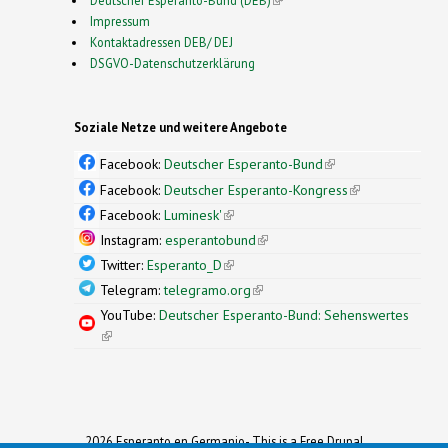
Impressum
Kontaktadressen DEB/ DEJ
DSGVO-Datenschutzerklärung
Soziale Netze und weitere Angebote
Facebook:
Deutscher Esperanto-Bund
(link is
external)
Facebook:
Deutscher Esperanto-Kongress
(link is
external)
Facebook:
Luminesk'
(link is external)
Instagram:
esperantobund
(link is external)
Twitter:
Esperanto_D
(link is external)
Telegram:
telegramo.org
(link is external)
YouTube:
Deutscher Esperanto-Bund: Sehenswertes
(link is external)
2026 Esperanto en Germanio- This is a Free Drupal