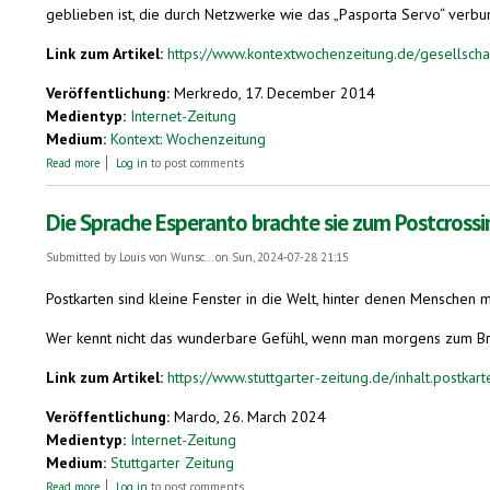
geblieben ist, die durch Netzwerke wie das „Pasporta Servo“ verbu
Link zum Artikel:
https://www.kontextwochenzeitung.de/gesellscha
Veröffentlichung:
Merkredo, 17. December 2014
Medientyp:
Internet-Zeitung
Medium:
Kontext: Wochenzeitung
about Sprach-Künstler für den Frieden
Read more
Log in
to post comments
Die Sprache Esperanto brachte sie zum Postcrossi
Submitted by
Louis von Wunsc...
on Sun, 2024-07-28 21:15
Postkarten sind kleine Fenster in die Welt, hinter denen Menschen mi
Wer kennt nicht das wunderbare Gefühl, wenn man morgens zum Brie
Link zum Artikel:
https://www.stuttgarter-zeitung.de/inhalt.postkarte
Veröffentlichung:
Mardo, 26. March 2024
Medientyp:
Internet-Zeitung
Medium:
Stuttgarter Zeitung
about Die Sprache Esperanto brachte sie zum Postcrossing
Read more
Log in
to post comments