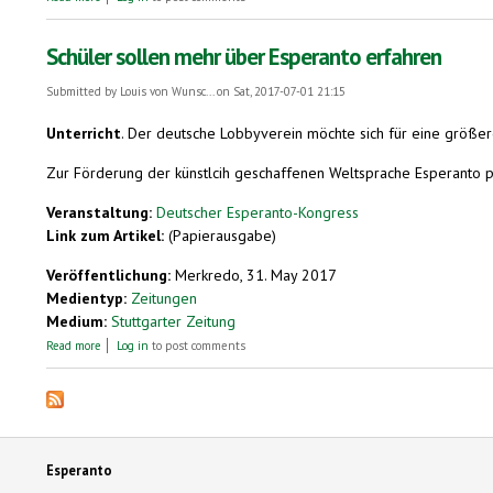
Schüler sollen mehr über Esperanto erfahren
Submitted by
Louis von Wunsc...
on Sat, 2017-07-01 21:15
Unterricht
.
Der deutsche Lobbyverein möchte sich für eine größere
Zur Förderung der künstlcih geschaffenen Weltsprache Esperanto pl
Veranstaltung:
Deutscher Esperanto-Kongress
Link zum Artikel:
(Papierausgabe)
Veröffentlichung:
Merkredo, 31. May 2017
Medientyp:
Zeitungen
Medium:
Stuttgarter Zeitung
about Schüler sollen mehr über Esperanto erfahren
Read more
Log in
to post comments
Esperanto