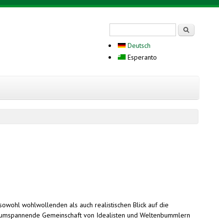
Search form
Serĉi
Deutsch
Esperanto
sowohl wohlwollenden als auch realistischen Blick auf die
weltumspannende Gemeinschaft von Idealisten und Weltenbummlern