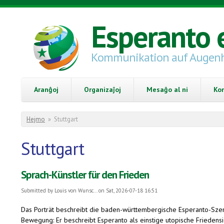
Skip to main content
Esperanto 
Kommunikation auf Augen
Aranĝoj
Organizaĵoj
Mesaĝo al ni
Ko
You are here
Hejmo
»
Stuttgart
Stuttgart
Sprach-Künstler für den Frieden
Submitted by
Louis von Wunsc...
on Sat, 2026-07-18 16:51
Das Porträt beschreibt die baden-württembergische Esperanto-Szene,
Bewegung: Er beschreibt Esperanto als einstige utopische Friede