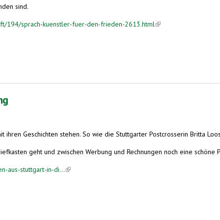
nden sind.
ft/194/sprach-kuenstler-fuer-den-frieden-2613.html
(link is external)
ng
t ihren Geschichten stehen. So wie die Stuttgarter Postcrosserin Britta Loo
fkasten geht und zwischen Werbung und Rechnungen noch eine schöne Postk
n-aus-stuttgart-in-di...
(link is external)