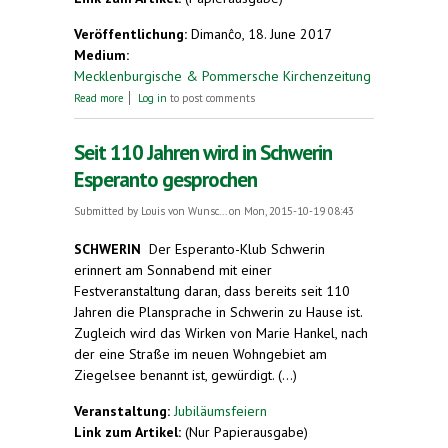
Veröffentlichung:
Dimanĉo, 18. June 2017
Medium:
Mecklenburgische & Pommersche Kirchenzeitung
about Pfingstliches Esperanto
Read more
Log in
to post comments
Seit 110 Jahren wird in Schwerin
Esperanto gesprochen
Submitted by
Louis von Wunsc...
on Mon, 2015-10-19 08:43
SCHWERIN
Der Esperanto-Klub Schwerin
erinnert am Sonnabend mit einer
Festveranstaltung daran, dass bereits seit 110
Jahren die Plansprache in Schwerin zu Hause ist.
Zugleich wird das Wirken von Marie Hankel, nach
der eine Straße im neuen Wohngebiet am
Ziegelsee benannt ist, gewürdigt. (...)
Veranstaltung:
Jubiläumsfeiern
Link zum Artikel:
(Nur Papierausgabe)