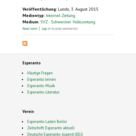
Veröffentlichung:
Lundo, 3. August 2015
Medientyp:
Internet-Zeitung
Medium:
SVZ - Schweriner Volkszeitung
about Esperanto. Eine Sprache verbindet
Read more
Log in
to post comments
Esperanto
Häufige Fragen
Esperanto lernen
Esperanto-Musik
Esperanto-Literatur
Verein
Esperanto-Laden Berlin
Zeitschrift: Esperanto aktuell
Deutsche Esperanto-Jugend (DEJ)