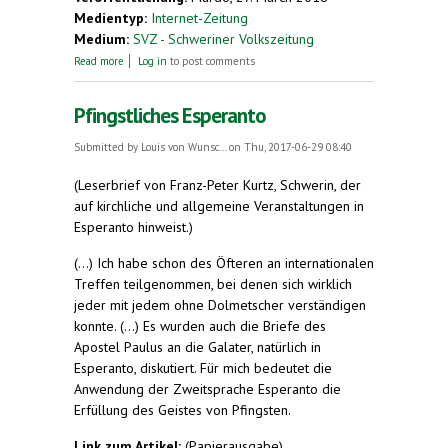
Medientyp:
Internet-Zeitung
Medium:
SVZ - Schweriner Volkszeitung
about Von Schwerin an die Côte d’Azur.
Read more
Log in
to post comments
Esperantisten: Eine Familie
Pfingstliches Esperanto
Submitted by
Louis von Wunsc...
on Thu, 2017-06-29 08:40
(Leserbrief von Franz-Peter Kurtz, Schwerin, der
auf kirchliche und allgemeine Veranstaltungen in
Esperanto hinweist.)
(...) Ich habe schon des Öfteren an internationalen
Treffen teilgenommen, bei denen sich wirklich
jeder mit jedem ohne Dolmetscher verständigen
konnte. (...) Es wurden auch die Briefe des
Apostel Paulus an die Galater, natürlich in
Esperanto, diskutiert. Für mich bedeutet die
Anwendung der Zweitsprache Esperanto die
Erfüllung des Geistes von Pfingsten.
Link zum Artikel:
(Papierausgabe)