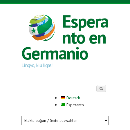
Skip to main content
Espera
nto en
Germanio
Lingvo, kiu ligas!
Search form
Serĉi
Deutsch
Esperanto