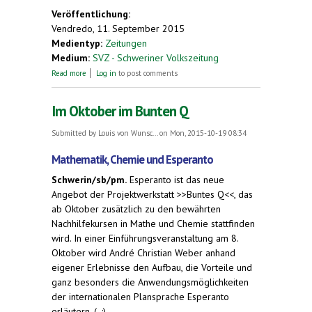
Veröffentlichung:
Vendredo, 11. September 2015
Medientyp:
Zeitungen
Medium:
SVZ - Schweriner Volkszeitung
about Seit 110 Jahren wird in Schwerin Esperanto
Read more
Log in
to post comments
gesprochen
Im Oktober im Bunten Q
Submitted by
Louis von Wunsc...
on Mon, 2015-10-19 08:34
Mathematik, Chemie und Esperanto
Schwerin/sb/pm.
Esperanto ist das neue
Angebot der Projektwerkstatt >>Buntes Q<<, das
ab Oktober zusätzlich zu den bewährten
Nachhilfekursen in Mathe und Chemie stattfinden
wird. In einer Einführungsveranstaltung am 8.
Oktober wird André Christian Weber anhand
eigener Erlebnisse den Aufbau, die Vorteile und
ganz besonders die Anwendungsmöglichkeiten
der internationalen Plansprache Esperanto
erläutern. (..:)