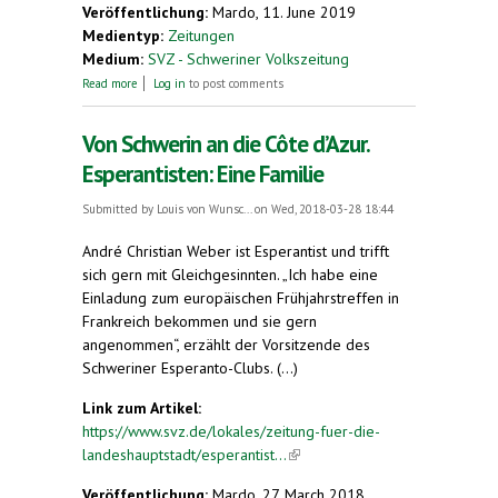
Veröffentlichung:
Mardo, 11. June 2019
Medientyp:
Zeitungen
Medium:
SVZ - Schweriner Volkszeitung
about 100 Nationen in Schwerin: Geht nicht, gibts
Read more
Log in
to post comments
bei ihr nicht.
Von Schwerin an die Côte d’Azur.
Esperantisten: Eine Familie
Submitted by
Louis von Wunsc...
on Wed, 2018-03-28 18:44
André Christian Weber ist Esperantist und trifft
sich gern mit Gleichgesinnten. „Ich habe eine
Einladung zum europäischen Frühjahrstreffen in
Frankreich bekommen und sie gern
angenommen“, erzählt der Vorsitzende des
Schweriner Esperanto-Clubs. (...)
Link zum Artikel:
https://www.svz.de/lokales/zeitung-fuer-die-
landeshauptstadt/esperantist...
(link is external)
Veröffentlichung:
Mardo, 27. March 2018