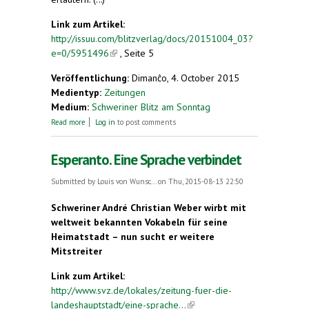
Link zum Artikel:
http://issuu.com/blitzverlag/docs/20151004_03?
e=0/5951496
(link is external)
, Seite 5
Veröffentlichung:
Dimanĉo, 4. October 2015
Medientyp:
Zeitungen
Medium:
Schweriner Blitz am Sonntag
about Im Oktober im Bunten Q
Read more
Log in
to post comments
Esperanto. Eine Sprache verbindet
Submitted by
Louis von Wunsc...
on Thu, 2015-08-13 22:50
Schweriner André Christian Weber wirbt mit
weltweit bekannten Vokabeln für seine
Heimatstadt – nun sucht er weitere
Mitstreiter
Link zum Artikel:
http://www.svz.de/lokales/zeitung-fuer-die-
landeshauptstadt/eine-sprache...
(link is external)