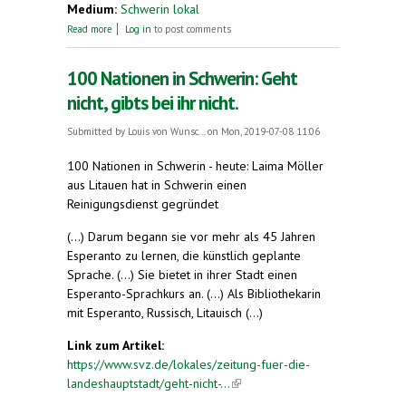
Medium:
Schwerin lokal
about Esperanto-Buchausstellung im Schleswig-
Read more
Log in
to post comments
Holstein-Haus
100 Nationen in Schwerin: Geht
nicht, gibts bei ihr nicht.
Submitted by
Louis von Wunsc...
on Mon, 2019-07-08 11:06
100 Nationen in Schwerin - heute: Laima Möller
aus Litauen hat in Schwerin einen
Reinigungsdienst gegründet
(...) Darum begann sie vor mehr als 45 Jahren
Esperanto zu lernen, die künstlich geplante
Sprache. (...) Sie bietet in ihrer Stadt einen
Esperanto-Sprachkurs an. (...) Als Bibliothekarin
mit Esperanto, Russisch, Litauisch (...)
Link zum Artikel:
https://www.svz.de/lokales/zeitung-fuer-die-
landeshauptstadt/geht-nicht-...
(link is external)