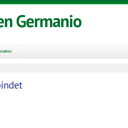
en Germanio
ntakto
bindet