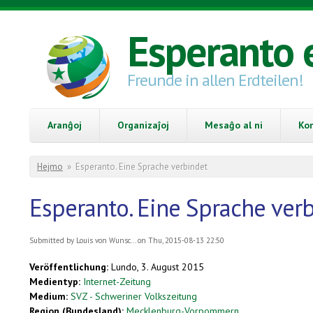
Skip to main content
Esperanto 
Freunde in allen Erdteilen!
Aranĝoj
Organizaĵoj
Mesaĝo al ni
Ko
You are here
Hejmo
»
Esperanto. Eine Sprache verbindet
Esperanto. Eine Sprache ver
Submitted by
Louis von Wunsc...
on Thu, 2015-08-13 22:50
Veröffentlichung:
Lundo, 3. August 2015
Medientyp:
Internet-Zeitung
Medium:
SVZ - Schweriner Volkszeitung
Region (Bundesland):
Mecklenburg-Vorpommern