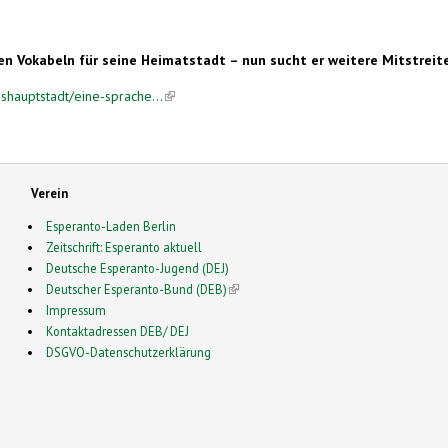
en Vokabeln für seine Heimatstadt – nun sucht er weitere Mitstreit
shauptstadt/eine-sprache...
(link is external)
Verein
Esperanto-Laden Berlin
Zeitschrift: Esperanto aktuell
Deutsche Esperanto-Jugend (DEJ)
Deutscher Esperanto-Bund (DEB)
(link is external)
Impressum
Kontaktadressen DEB/ DEJ
DSGVO-Datenschutzerklärung