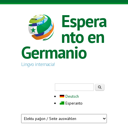
Skip to main content
Espera
nto en
Germanio
Lingvo internacia!
Search form
Serĉi
Deutsch
Esperanto