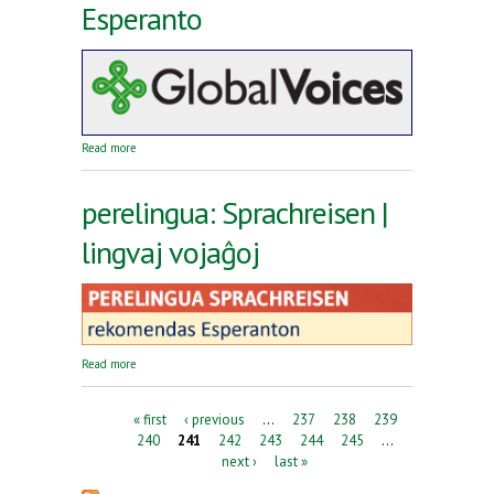
Esperanto
about Reta revuo Global Voices en Esperanto
Read more
perelingua: Sprachreisen |
lingvaj vojaĝoj
about perelingua: Sprachreisen | lingvaj vojaĝoj
Read more
Pages
« first
‹ previous
…
237
238
239
240
241
242
243
244
245
…
next ›
last »