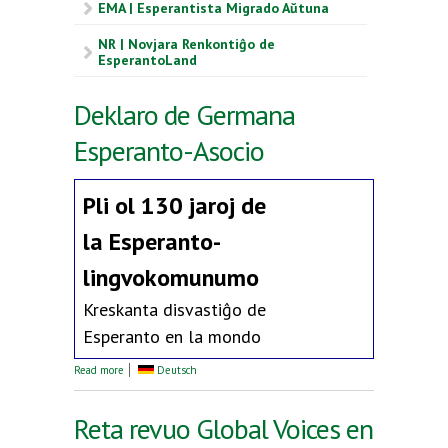
EMA | Esperantista Migrado Aŭtuna
NR | Novjara Renkontiĝo de
EsperantoLand
Deklaro de Germana
Esperanto-Asocio
Pli ol 130 jaroj de
la
Esperanto-
lingvokomunumo
Kreskanta disvastiĝo de
Esperanto en la mondo
about Deklaro de Germana Esperanto-Asocio
Read more
Deutsch
Reta revuo Global Voices en