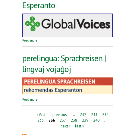
Esperanto
about Reta revuo Global Voices en Esperanto
Read more
perelingua: Sprachreisen |
lingvaj vojaĝoj
about perelingua: Sprachreisen | lingvaj vojaĝoj
Read more
Pages
« first
‹ previous
…
232
233
234
235
236
237
238
239
240
…
next ›
last »