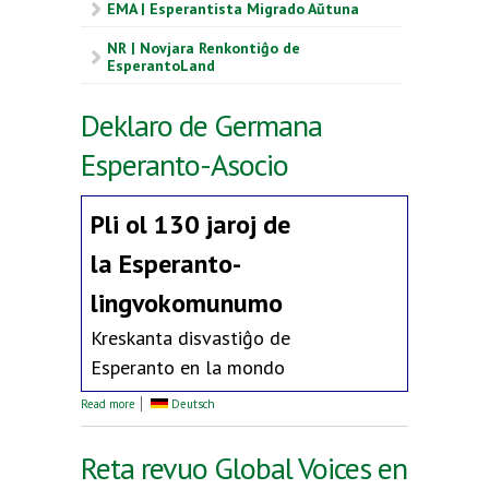
EMA | Esperantista Migrado Aŭtuna
NR | Novjara Renkontiĝo de
EsperantoLand
Deklaro de Germana
Esperanto-Asocio
Pli ol 130 jaroj de
la
Esperanto-
lingvokomunumo
Kreskanta disvastiĝo de
Esperanto en la mondo
about Deklaro de Germana Esperanto-Asocio
Read more
Deutsch
Reta revuo Global Voices en