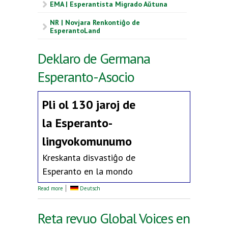
EMA | Esperantista Migrado Aŭtuna
NR | Novjara Renkontiĝo de
EsperantoLand
Deklaro de Germana
Esperanto-Asocio
Pli ol 130 jaroj de
la
Esperanto-
lingvokomunumo
Kreskanta disvastiĝo de
Esperanto en la mondo
about Deklaro de Germana Esperanto-Asocio
Read more
Deutsch
Reta revuo Global Voices en