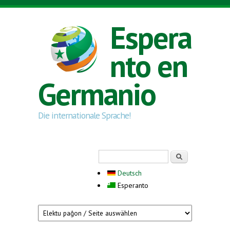
Skip to main content
Espera
nto en
Germanio
Die internationale Sprache!
Search form
Serĉi
Deutsch
Esperanto