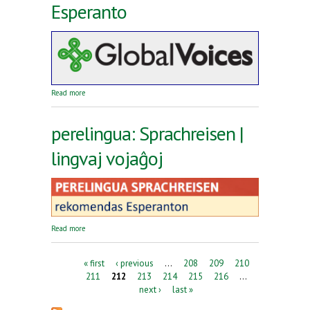
Esperanto
about Reta revuo Global Voices en Esperanto
Read more
perelingua: Sprachreisen |
lingvaj vojaĝoj
about perelingua: Sprachreisen | lingvaj vojaĝoj
Read more
Pages
« first
‹ previous
…
208
209
210
211
212
213
214
215
216
…
next ›
last »