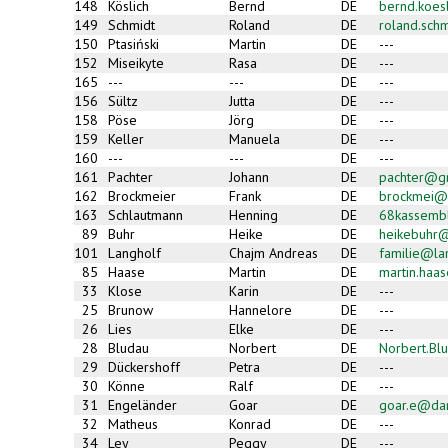
148
Köslich
Bernd
DE
bernd.koes
149
Schmidt
Roland
DE
roland.sch
150
Ptasiński
Martin
DE
---
152
Miseikyte
Rasa
DE
---
165
---
---
DE
---
156
Sültz
Jutta
DE
---
158
Pöse
Jörg
DE
---
159
Keller
Manuela
DE
---
160
---
---
DE
---
161
Pachter
Johann
DE
pachter@g
162
Brockmeier
Frank
DE
brockmei@
163
Schlautmann
Henning
DE
68kassemb
89
Buhr
Heike
DE
heikebuhr@
101
Langholf
Chajm Andreas
DE
familie@la
85
Haase
Martin
DE
martin.haa
33
Klose
Karin
DE
---
25
Brunow
Hannelore
DE
---
26
Lies
Elke
DE
---
28
Bludau
Norbert
DE
Norbert.Bl
29
Dückershoff
Petra
DE
---
30
Könne
Ralf
DE
---
31
Engeländer
Goar
DE
goar.e@da
32
Matheus
Konrad
DE
---
34
Ley
Peggy
DE
---