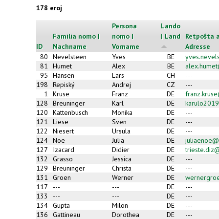
178 eroj
Persona
Lando
Familia nomo |
nomo |
| Land
Retpoŝta a
ID
Nachname
Vorname
Adresse
80
Nevelsteen
Yves
BE
yves.neve
81
Humet
Alex
BE
alex.hume
95
Hansen
Lars
CH
---
198
Repiský
Andrej
CZ
---
1
Kruse
Franz
DE
franz.krus
128
Breuninger
Karl
DE
karulo2019
120
Kattenbusch
Monika
DE
---
121
Liese
Sven
DE
---
122
Niesert
Ursula
DE
---
124
Noe
Julia
DE
juliaenoe@
127
Izacard
Didier
DE
trieste.di
132
Grasso
Jessica
DE
---
129
Breuninger
Christa
DE
---
131
Groen
Werner
DE
wernergroe
117
---
---
DE
---
133
---
---
DE
---
134
Gupta
Milon
DE
---
136
Gattineau
Dorothea
DE
---