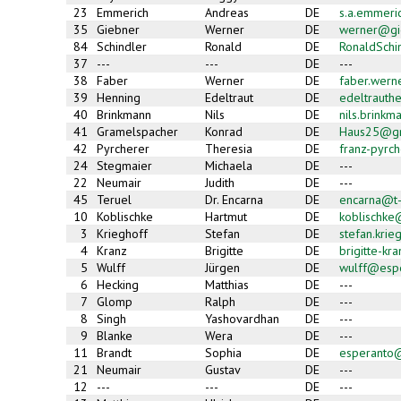
23
Emmerich
Andreas
DE
s.a.emmer
35
Giebner
Werner
DE
werner@gie
84
Schindler
Ronald
DE
RonaldSch
37
---
---
DE
---
38
Faber
Werner
DE
faber.wer
39
Henning
Edeltraut
DE
edeltrauth
40
Brinkmann
Nils
DE
nils.brink
41
Gramelspacher
Konrad
DE
Haus25@gm
42
Pyrcherer
Theresia
DE
franz-pyrc
24
Stegmaier
Michaela
DE
---
22
Neumair
Judith
DE
---
45
Teruel
Dr. Encarna
DE
encarna@t-
10
Koblischke
Hartmut
DE
koblischk
3
Krieghoff
Stefan
DE
stefan.kri
4
Kranz
Brigitte
DE
brigitte-k
5
Wulff
Jürgen
DE
wulff@esp
6
Hecking
Matthias
DE
---
7
Glomp
Ralph
DE
---
8
Singh
Yashovardhan
DE
---
9
Blanke
Wera
DE
---
11
Brandt
Sophia
DE
esperanto
21
Neumair
Gustav
DE
---
12
---
---
DE
---