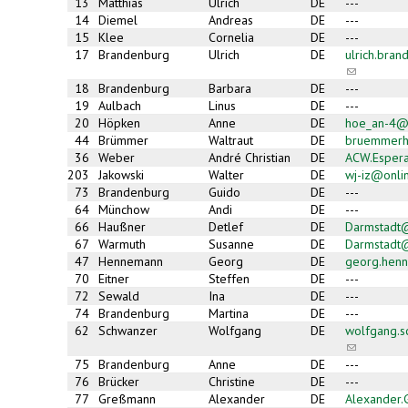
13
Matthias
Ulrich
DE
---
14
Diemel
Andreas
DE
---
15
Klee
Cornelia
DE
---
17
Brandenburg
Ulrich
DE
ulrich.bra
(link
sends
18
Brandenburg
Barbara
DE
---
e-
19
Aulbach
Linus
DE
---
mail)
20
Höpken
Anne
DE
hoe_an-4@
44
Brümmer
Waltraut
DE
bruemmerh
36
Weber
André Christian
DE
ACW.Esper
203
Jakowski
Walter
DE
wj-iz@onli
73
Brandenburg
Guido
DE
---
64
Münchow
Andi
DE
---
66
Haußner
Detlef
DE
Darmstadt
67
Warmuth
Susanne
DE
Darmstadt
47
Hennemann
Georg
DE
georg.hen
70
Eitner
Steffen
DE
---
72
Sewald
Ina
DE
---
74
Brandenburg
Martina
DE
---
62
Schwanzer
Wolfgang
DE
wolfgang.
(link
sends
75
Brandenburg
Anne
DE
---
e-
76
Brücker
Christine
DE
---
mail)
77
Greßmann
Alexander
DE
Alexander