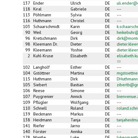
137
Ender
Ulrich
DE
uli.ender@
118
Kiral
Gabriele
DE
---
113
Pöhlmann
Sylvia
DE
---
116
Huthmann
Christel
DE
---
103
Schaarschmidt
Karin
DE
k.schaarsc
90
Weil
Georg
DE
heikebuhr@
96
Kretschmann
Dirk
DE
dirk@mont
98
Kleemann Dr.
Dieter
DE
dieter.kle
99
Kleemann
Yoshie
DE
dieter.kle
2
Kuhl-Kruse
Elisabeth
DE
elisabeth.
(link
sends
102
Langholf
Esther
DE
---
e-
104
Gstöttner
Martina
DE
mgstoettn
mail)
115
Huthmann
Dirk
DE
DHuthman
105
Siebert
Bastian
DE
zibertb@g
106
Reese
Simone
DE
---
107
Puygrenier
Annick
DE
bienvenue
109
Pflügler
Wolfgang
DE
---
110
Schnell
Roland
DE
roland.sch
139
Beckmann
Markus
DE
---
138
Heidmann
Tanja
DE
tanjaheidm
141
Riefer
Jarno
DE
---
140
Förster
Annika
DE
---
178
Mantle
Luke
DE
lukeomant