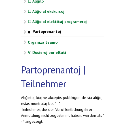
☐ Aliĝilo
☐ Aliĝo al ekskursoj
☐ Aliĝo al elektitaj programeroj
Partoprenantoj
⬤
Organiza teamo
∇ Dosieroj por elŝuti
Partoprenantoj |
Teilnehmer
Aliĝintoj, kiuj ne akceptis publikigon de sia aliĝo,
estas montrataj kiel "---".
Teilnehmer, die der Veröffentlichung ihrer
Anmeldung nicht zugestimmt haben, werden als "-
--" angezeigt.