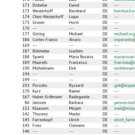
171
Dichelle
David
DE
---
173
Westerhoff
Bernhard
DE
bernhard.w
174
Chen-Westerhoff
Liqun
DE
---
175
Gruner
Horst
DE
---
176
---
---
DE
---
177
Göring
Michael
DE
michael.w.
186
Cortes Franco
Alvaro
DE
esperanto
169
---
---
DE
---
187
Böhmeke
Joachim
DE
---
188
Spanò
Maria Rosaria
DE
mariarosar
189
Maurelli
Francesco
DE
fran.mau@
190
Michelmann
Dirk
DE
michelman
194
---
---
DE
---
199
---
---
DE
---
201
Porozko
Ryszard
DE
gek@esper
170
Kurz
Rainer
DE
---
167
Huber-Erdtmann
Radegunde
DE
---
86
Janssen
Barbara
DE
janssen.ba
151
Klaassen
Mirjam
DE
mail@mirja
142
Thorenz
Martin
DE
---
143
Farrenkopf
Ulrich
DE
ulrich_far
145
Fries
Clemens
DE
---
146
---
---
DE
---