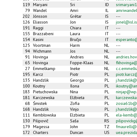
119
Maryani
Sri
ID
srimaryan
79
Wandel
Amri
IL
amriwande
202
Jónsson
Grétar
IS
---
126
Eliasson
Jon
IS
jonel@isl.is
191
Raggi
Chiara
IT
---
155
Brazzabeni
Laura
IT
---
154
Kasini
Bruĉjo
IT
esperanto@
125
Voortman
Harm
NL
---
94
Wichmann
Jos
NL
---
91
Hovinga
Andries
NL
andries.hov
65
Hovinga
Foppe-Klaas
NL
fkhovinga
27
Emmelkamp
Ineke
NL
c.c.emmel
195
Karcz
Piotr
PL
piotr.karc
135
Handzlik
Georgo
PL
j.handzlik@
100
Koutny
Ilona
PL
ikoutny@am
183
Pietuchowska
Nina
PL
ninjap@wp.
181
Karczewska
Elżbieta
PL
karczewsk
68
Śmistek
Zofia
PL
zosia61b@
168
Handzlik
Vinjo
PL
j.handzlik@
111
Kembłowska
Elzbieta
PL
ela-kemb@
130
Pilipoviĉ
Saŝa
RS
pilipovick
179
Magessa
John
TZ
fmaurelli@c
172
Charters
Duncan
US
uea.prezid