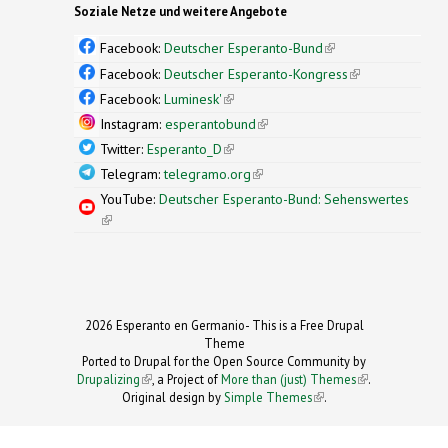
Soziale Netze und weitere Angebote
Facebook:
Deutscher Esperanto-Bund
(link is
external)
Facebook:
Deutscher Esperanto-Kongress
(link is
external)
Facebook:
Luminesk'
(link is external)
Instagram:
esperantobund
(link is external)
Twitter:
Esperanto_D
(link is external)
Telegram:
telegramo.org
(link is external)
YouTube:
Deutscher Esperanto-Bund: Sehenswertes
(link is external)
2026 Esperanto en Germanio- This is a Free Drupal
Theme
Ported to Drupal for the Open Source Community by
Drupalizing
(link is external)
, a Project of
More than (just) Themes
(link is
.
Original design by
Simple Themes
.
(link is
external)
external)