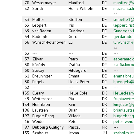
78
Westermayer
Manfred
DE
manfred@w
82
Sprick
Heinz-Wilhelm
DE
muzikanta
(link
sends
83
Möller
Steffen
DE
smoelle1@
e-
63
Leppert
Iris
DE
leppert.ir
mail)
69
van Raden
Gundega
DE
Gundega.v
54
Rudolph
Gerda
DE
gerdarudol
56
Wunsch-Rolshoven
Lu
DE
lu.wunsch-
(link
sends
53
---
---
DE
---
e-
57
Zilvar
Petro
DE
esperanto
mail)
58
Kóródy
Zsófia
DE
zsofia.kor
60
Stecay
Hildegard
DE
---
61
Breuninger
Emma
DE
emma.breu
50
Engels
Heinz Peter
DE
hpengels@
52
---
---
DE
---
185
Cleary
Helle Eble
DK
Helleclea
49
Wettergren
Pia
DK
frupiawett
184
Henriksen
Kim
DK
kimjezus@
196
Laustsen
Brian
DK
brianlaust
197
Bugge Bang
Villads
DK
buggebang
16
Weide
Peter
DK
peter-wei
97
Dubourg Glatigny
Pascal
FR
---
153
Szabolcs
István
HU
szabolcs.i