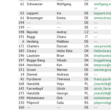
62
Schwanzer
Wolfgang
DE
wolfgang.
(link
sends
63
Leppert
Iris
DE
leppert.ir
e-
61
Breuninger
Emma
DE
emma.breu
mail)
194
---
---
DE
---
199
---
---
DE
---
198
Repiský
Andrej
CZ
---
191
Raggi
Chiara
IT
---
6
Hecking
Matthias
DE
---
172
Charters
Duncan
US
uea.prezid
185
Cleary
Helle Eble
DK
Helleclea
196
Laustsen
Brian
DK
brianlaust
197
Bugge Bang
Villads
DK
buggebang
184
Henriksen
Kim
DK
kimjezus@
131
Groen
Werner
DE
wernergroe
14
Diemel
Andreas
DE
---
42
Pyrcherer
Theresia
DE
franz-pyrc
168
Handzlik
Vinjo
PL
j.handzlik@
143
Farrenkopf
Ulrich
DE
ulrich_far
135
Handzlik
Georgo
PL
j.handzlik@
190
Michelmann
Dirk
DE
michelman
130
Pilipoviĉ
Saŝa
RS
pilipovick
160
---
---
DE
---