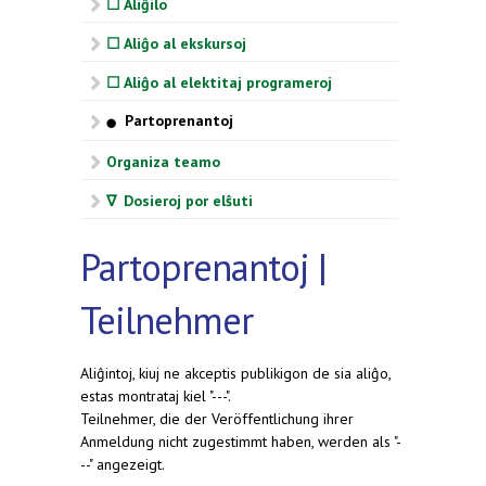
☐ Aliĝilo
☐ Aliĝo al ekskursoj
☐ Aliĝo al elektitaj programeroj
Partoprenantoj
⬤
Organiza teamo
∇ Dosieroj por elŝuti
Partoprenantoj |
Teilnehmer
Aliĝintoj, kiuj ne akceptis publikigon de sia aliĝo,
estas montrataj kiel "---".
Teilnehmer, die der Veröffentlichung ihrer
Anmeldung nicht zugestimmt haben, werden als "-
--" angezeigt.