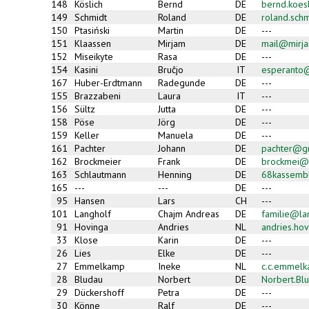
148
Köslich
Bernd
DE
bernd.koes
149
Schmidt
Roland
DE
roland.sch
150
Ptasiński
Martin
DE
---
151
Klaassen
Mirjam
DE
mail@mirja
152
Miseikyte
Rasa
DE
---
154
Kasini
Bruĉjo
IT
esperanto@
167
Huber-Erdtmann
Radegunde
DE
---
155
Brazzabeni
Laura
IT
---
156
Sültz
Jutta
DE
---
158
Pöse
Jörg
DE
---
159
Keller
Manuela
DE
---
161
Pachter
Johann
DE
pachter@g
162
Brockmeier
Frank
DE
brockmei@
163
Schlautmann
Henning
DE
68kassemb
165
---
---
DE
---
95
Hansen
Lars
CH
---
101
Langholf
Chajm Andreas
DE
familie@la
91
Hovinga
Andries
NL
andries.hov
33
Klose
Karin
DE
---
26
Lies
Elke
DE
---
27
Emmelkamp
Ineke
NL
c.c.emmel
28
Bludau
Norbert
DE
Norbert.Bl
29
Dückershoff
Petra
DE
---
30
Könne
Ralf
DE
---