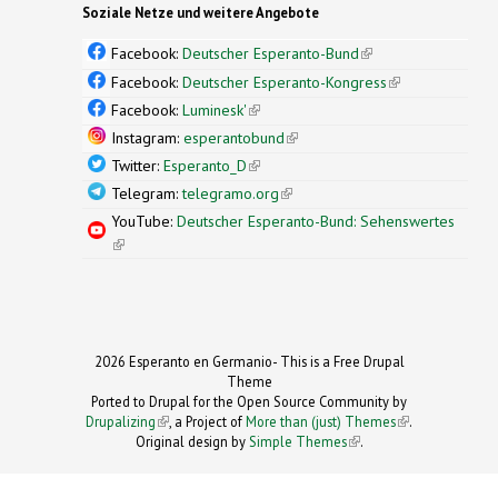
Soziale Netze und weitere Angebote
Facebook:
Deutscher Esperanto-Bund
(link is
external)
Facebook:
Deutscher Esperanto-Kongress
(link is
external)
Facebook:
Luminesk'
(link is external)
Instagram:
esperantobund
(link is external)
Twitter:
Esperanto_D
(link is external)
Telegram:
telegramo.org
(link is external)
YouTube:
Deutscher Esperanto-Bund: Sehenswertes
(link is external)
2026 Esperanto en Germanio- This is a Free Drupal
Theme
Ported to Drupal for the Open Source Community by
Drupalizing
(link is external)
, a Project of
More than (just) Themes
(link is
.
Original design by
Simple Themes
.
(link is
external)
external)