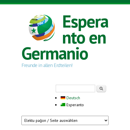
Skip to main content
Espera
nto en
Germanio
Freunde in allen Erdteilen!
Search form
Serĉi
Deutsch
Esperanto