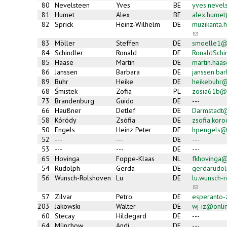
80
Nevelsteen
Yves
BE
yves.neve
81
Humet
Alex
BE
alex.hume
82
Sprick
Heinz-Wilhelm
DE
muzikanta
(link
sends
83
Möller
Steffen
DE
smoelle1@
e-
84
Schindler
Ronald
DE
RonaldSch
mail)
85
Haase
Martin
DE
martin.haa
86
Janssen
Barbara
DE
janssen.ba
89
Buhr
Heike
DE
heikebuhr@
68
Śmistek
Zofia
PL
zosia61b@
73
Brandenburg
Guido
DE
---
66
Haußner
Detlef
DE
Darmstadt
58
Kóródy
Zsófia
DE
zsofia.kor
50
Engels
Heinz Peter
DE
hpengels@
52
---
---
DE
---
53
---
---
DE
---
65
Hovinga
Foppe-Klaas
NL
fkhovinga
54
Rudolph
Gerda
DE
gerdarudol
56
Wunsch-Rolshoven
Lu
DE
lu.wunsch-
(link
sends
57
Zilvar
Petro
DE
esperanto
e-
203
Jakowski
Walter
DE
wj-iz@onli
mail)
60
Stecay
Hildegard
DE
---
64
Münchow
Andi
DE
---