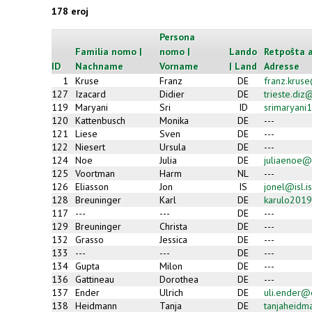
178 eroj
Persona
Familia nomo |
nomo |
Lando
Retpoŝta a
ID
Nachname
Vorname
| Land
Adresse
1
Kruse
Franz
DE
franz.krus
127
Izacard
Didier
DE
trieste.di
119
Maryani
Sri
ID
srimaryan
120
Kattenbusch
Monika
DE
---
121
Liese
Sven
DE
---
122
Niesert
Ursula
DE
---
124
Noe
Julia
DE
juliaenoe@
125
Voortman
Harm
NL
---
126
Eliasson
Jon
IS
jonel@isl.is
128
Breuninger
Karl
DE
karulo2019
117
---
---
DE
---
129
Breuninger
Christa
DE
---
132
Grasso
Jessica
DE
---
133
---
---
DE
---
134
Gupta
Milon
DE
---
136
Gattineau
Dorothea
DE
---
137
Ender
Ulrich
DE
uli.ender@
138
Heidmann
Tanja
DE
tanjaheidm