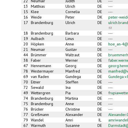
22
Neumair
Judith
DE
---
13
Matthias
Ulrich
DE
---
15
Klee
Cornelia
DE
---
16
Weide
Peter
DK
peter-wei
17
Brandenburg
Ulrich
DE
ulrich.bra
(link
sends
18
Brandenburg
Barbara
DE
---
e-
19
Aulbach
Linus
DE
---
mail)
20
Höpken
Anne
DE
hoe_an-4@
21
Neumair
Gustav
DE
---
44
Brümmer
Waltraut
DE
bruemmerh
38
Faber
Werner
DE
faber.wer
47
Hennemann
Georg
DE
georg.hen
78
Westermayer
Manfred
DE
manfred@w
69
van Raden
Gundega
DE
Gundega.v
70
Eitner
Steffen
DE
---
72
Sewald
Ina
DE
---
49
Wettergren
Pia
DK
frupiawett
74
Brandenburg
Martina
DE
---
75
Brandenburg
Anne
DE
---
76
Brücker
Christine
DE
---
77
Greßmann
Alexander
DE
Alexander
79
Wandel
Amri
IL
amriwande
67
Warmuth
Susanne
DE
Darmstadt