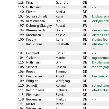
118
Kiral
Gabriele
DE
---
116
Huthmann
Christel
DE
---
140
Förster
Annika
DE
---
103
Schaarschmidt
Karin
DE
k.schaarsc
96
Kretschmann
Dirk
DE
dirk@mont
97
Dubourg Glatigny
Pascal
FR
---
98
Kleemann Dr.
Dieter
DE
dieter.kle
99
Kleemann
Yoshie
DE
dieter.kle
100
Koutny
Ilona
PL
ikoutny@am
2
Kuhl-Kruse
Elisabeth
DE
elisabeth.
(link
sends
102
Langholf
Esther
DE
---
e-
104
Gstöttner
Martina
DE
mgstoettn
mail)
115
Huthmann
Dirk
DE
DHuthman
105
Siebert
Bastian
DE
zibertb@g
106
Reese
Simone
DE
---
107
Puygrenier
Annick
DE
bienvenue
109
Pflügler
Wolfgang
DE
---
110
Schnell
Roland
DE
roland.sch
111
Kembłowska
Elzbieta
PL
ela-kemb@
113
Pöhlmann
Sylvia
DE
---
139
Beckmann
Markus
DE
---
141
Riefer
Jarno
DE
---
94
Wichmann
Jos
NL
---