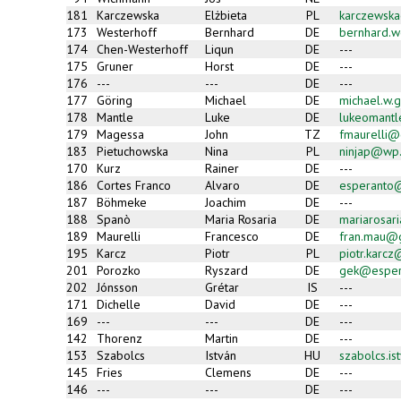
181
Karczewska
Elżbieta
PL
karczewsk
173
Westerhoff
Bernhard
DE
bernhard.w
174
Chen-Westerhoff
Liqun
DE
---
175
Gruner
Horst
DE
---
176
---
---
DE
---
177
Göring
Michael
DE
michael.w.
178
Mantle
Luke
DE
lukeomant
179
Magessa
John
TZ
fmaurelli@c
183
Pietuchowska
Nina
PL
ninjap@wp.
170
Kurz
Rainer
DE
---
186
Cortes Franco
Alvaro
DE
esperanto
187
Böhmeke
Joachim
DE
---
188
Spanò
Maria Rosaria
DE
mariarosar
189
Maurelli
Francesco
DE
fran.mau@
195
Karcz
Piotr
PL
piotr.karc
201
Porozko
Ryszard
DE
gek@esper
202
Jónsson
Grétar
IS
---
171
Dichelle
David
DE
---
169
---
---
DE
---
142
Thorenz
Martin
DE
---
153
Szabolcs
István
HU
szabolcs.i
145
Fries
Clemens
DE
---
146
---
---
DE
---