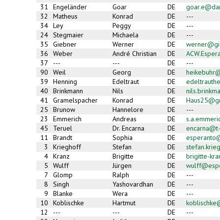
31
Engeländer
Goar
DE
goar.e@da
32
Matheus
Konrad
DE
---
34
Ley
Peggy
DE
---
24
Stegmaier
Michaela
DE
---
35
Giebner
Werner
DE
werner@gie
36
Weber
André Christian
DE
ACW.Esper
37
---
---
DE
---
90
Weil
Georg
DE
heikebuhr@
39
Henning
Edeltraut
DE
edeltrauth
40
Brinkmann
Nils
DE
nils.brink
41
Gramelspacher
Konrad
DE
Haus25@gm
25
Brunow
Hannelore
DE
---
23
Emmerich
Andreas
DE
s.a.emmer
45
Teruel
Dr. Encarna
DE
encarna@t-
11
Brandt
Sophia
DE
esperanto
3
Krieghoff
Stefan
DE
stefan.kri
4
Kranz
Brigitte
DE
brigitte-k
5
Wulff
Jürgen
DE
wulff@esp
7
Glomp
Ralph
DE
---
8
Singh
Yashovardhan
DE
---
9
Blanke
Wera
DE
---
10
Koblischke
Hartmut
DE
koblischk
12
---
---
DE
---