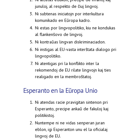
junuloj, al respekto de ĉiuj lingvoj.
Ni subtenas iniciatojn por interkultura
komunikado en Eŭropa kadro.
Ni estas por lingvopolitiko, kiu ne kondukas
al flankenŝovo de lingvoj.
Ni kontraŭas lingvan diskriminaciadon.
Ni instigas al EU-vasta interŝtata dialogo pri
lingvopolitiko.
Ni atentigas pri la konflikto inter la
rekomendoj de EU rilate lingvojn kaj ties
realigado en la membroŝtatoj.
Esperanto en la Eŭropa Unio
Ni atendas racie pravigitan sintenon pri
Esperanto, precipe ankaŭ de fakuloj kaj
politikistoj.
Nuntempe ni ne vidas senperan juran
eblon, igi Esperanton unu el la oficialaj
lingvoj de EU.