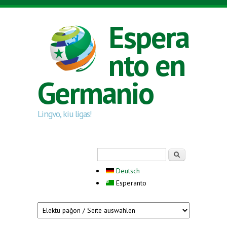
Skip to main content
Espera
nto en
Germanio
Lingvo, kiu ligas!
Search form
Serĉi
Deutsch
Esperanto