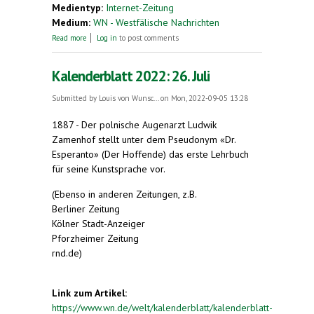
Medientyp:
Internet-Zeitung
Medium:
WN - Westfälische Nachrichten
about Fasziniert von Esperanto
Read more
Log in
to post comments
Kalenderblatt 2022: 26. Juli
Submitted by
Louis von Wunsc...
on Mon, 2022-09-05 13:28
1887 - Der polnische Augenarzt Ludwik
Zamenhof stellt unter dem Pseudonym «Dr.
Esperanto» (Der Hoffende) das erste Lehrbuch
für seine Kunstsprache vor.
(Ebenso in anderen Zeitungen, z.B.
Berliner Zeitung
Kölner Stadt-Anzeiger
Pforzheimer Zeitung
rnd.de)
Link zum Artikel:
https://www.wn.de/welt/kalenderblatt/kalenderblatt-