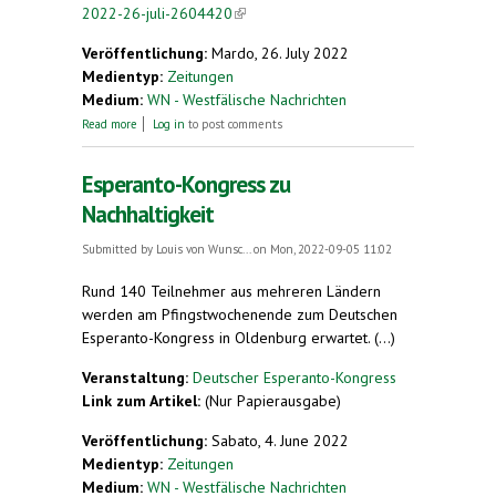
2022-26-juli-2604420
(link is external)
Veröffentlichung:
Mardo, 26. July 2022
Medientyp:
Zeitungen
Medium:
WN - Westfälische Nachrichten
about Kalenderblatt 2022: 26. Juli
Read more
Log in
to post comments
Esperanto-Kongress zu
Nachhaltigkeit
Submitted by
Louis von Wunsc...
on Mon, 2022-09-05 11:02
Rund 140 Teilnehmer aus mehreren Ländern
werden am Pfingstwochenende zum Deutschen
Esperanto-Kongress in Oldenburg erwartet. (...)
Veranstaltung:
Deutscher Esperanto-Kongress
Link zum Artikel:
(Nur Papierausgabe)
Veröffentlichung:
Sabato, 4. June 2022
Medientyp:
Zeitungen
Medium:
WN - Westfälische Nachrichten