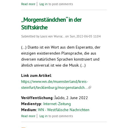
about Esperanto-Kongress zu Nachhaltigkeit
Read more
Log in
to post comments
„Morgenständchen“ in der
Stiftskirche
Submitted by
Louis von Wunsc...
on Sun, 2022-06-05 11:04
(...) Dianto ist ein Wort aus dem Esperanto, der
einzigen existierenden Plansprache, die aus
diversen natürlichen Sprachen konstruiert und
ähnlich universal ist wie die Musik. (...)
Link zum Artikel:
https://www.wn.de/muensterland/kreis-
steinfurt/tecklenburg/morgenstandch...
(link is
external)
Veröffentlichung:
Ĵaŭdo, 2. June 2022
Medientyp:
Internet-Zeitung
Medium:
WN - Westfälische Nachrichten
about „Morgenständchen“ in der Stiftskirche
Read more
Log in
to post comments