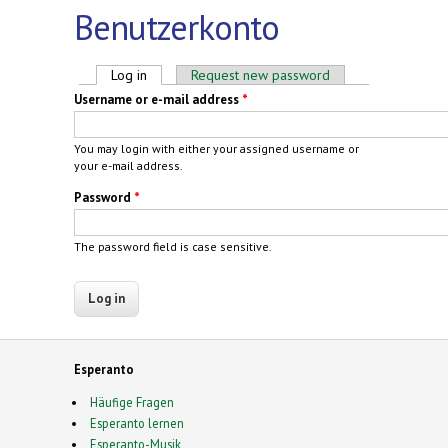
Benutzerkonto
Primary tabs
Log in
(active tab)
Request new password
Username or e-mail address
*
You may login with either your assigned username or
your e-mail address.
Password
*
The password field is case sensitive.
Esperanto
Häufige Fragen
Esperanto lernen
Esperanto-Musik