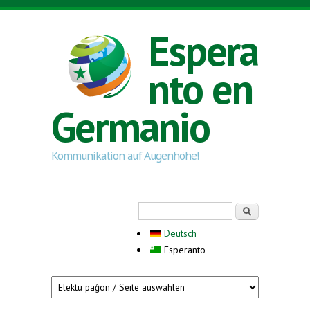
Skip to main content
Espera
nto en
Germanio
Kommunikation auf Augenhöhe!
Search form
Serĉi
Deutsch
Esperanto