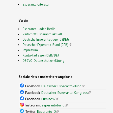
Esperanto-Literatur
Verein
Esperanto-Laden Berlin
Zeitschrift: Esperanto aktuell
Deutsche Esperanto-Jugend (DEJ)
Deutscher Esperanto-Bund (DEB)
(link is external)
Impressum
Kontaktadressen DEB/ DEJ
DSGVO-Datenschutzerklärung
Soziale Netze und weitere Angebote
Facebook:
Deutscher Esperanto-Bund
(link is
external)
Facebook:
Deutscher Esperanto-Kongress
(link is
external)
Facebook:
Luminesk'
(link is external)
Instagram:
esperantobund
(link is external)
Twitter:
Esperanto_D
(link is external)