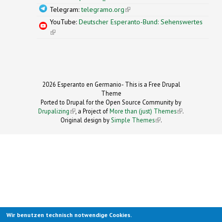
Telegram:
telegramo.org
(link is external)
YouTube:
Deutscher Esperanto-Bund: Sehenswertes
(link is external)
2026 Esperanto en Germanio- This is a Free Drupal
Theme
Ported to Drupal for the Open Source Community by
Drupalizing
(link is external)
, a Project of
More than (just) Themes
(link is
.
Original design by
Simple Themes
.
(link is
external)
external)
Wir benutzen technisch notwendige Cookies.