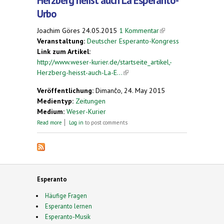
Herzberg heißt auch La Esperanto-
Urbo
Joachim Göres
24.05.2015
1 Kommentar
(link is
Veranstaltung:
Deutscher Esperanto-Kongress
external)
Link zum Artikel:
http://www.weser-kurier.de/startseite_artikel,-
Herzberg-heisst-auch-La-E...
(link is external)
Veröffentlichung:
Dimanĉo, 24. May 2015
Medientyp:
Zeitungen
Medium:
Weser-Kurier
about Herzberg heißt auch La Esperanto-Urbo
Read more
Log in
to post comments
Esperanto
Häufige Fragen
Esperanto lernen
Esperanto-Musik