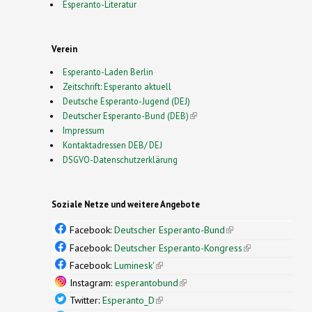
Esperanto-Literatur
Verein
Esperanto-Laden Berlin
Zeitschrift: Esperanto aktuell
Deutsche Esperanto-Jugend (DEJ)
Deutscher Esperanto-Bund (DEB)
(link is external)
Impressum
Kontaktadressen DEB/ DEJ
DSGVO-Datenschutzerklärung
Soziale Netze und weitere Angebote
Facebook:
Deutscher Esperanto-Bund
(link is
external)
Facebook:
Deutscher Esperanto-Kongress
(link is
external)
Facebook:
Luminesk'
(link is external)
Instagram:
esperantobund
(link is external)
Twitter:
Esperanto_D
(link is external)