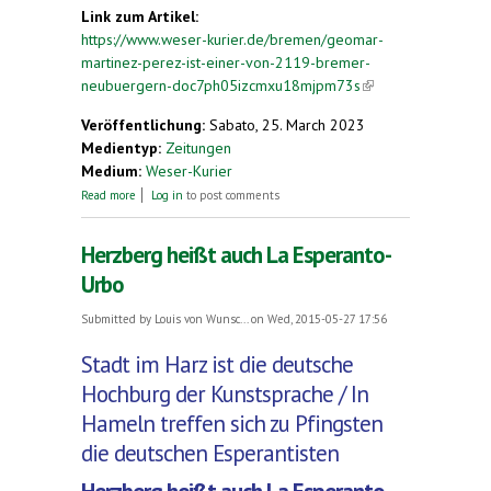
Link zum Artikel:
https://www.weser-kurier.de/bremen/geomar-
martinez-perez-ist-einer-von-2119-bremer-
neubuergern-doc7ph05izcmxu18mjpm73s
(link is
external)
Veröffentlichung:
Sabato, 25. March 2023
Medientyp:
Zeitungen
Medium:
Weser-Kurier
about Aus Havanna nach Bremen
Read more
Log in
to post comments
Herzberg heißt auch La Esperanto-
Urbo
Submitted by
Louis von Wunsc...
on Wed, 2015-05-27 17:56
Stadt im Harz ist die deutsche
Hochburg der Kunstsprache / In
Hameln treffen sich zu Pfingsten
die deutschen Esperantisten