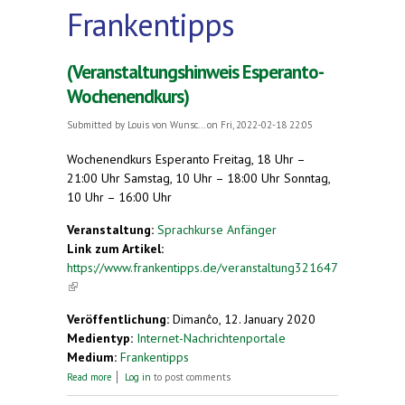
Frankentipps
(Veranstaltungshinweis Esperanto-
Wochenendkurs)
Submitted by
Louis von Wunsc...
on Fri, 2022-02-18 22:05
Wochenendkurs Esperanto Freitag, 18 Uhr –
21:00 Uhr Samstag, 10 Uhr – 18:00 Uhr Sonntag,
10 Uhr – 16:00 Uhr
Veranstaltung:
Sprachkurse Anfänger
Link zum Artikel:
https://www.frankentipps.de/veranstaltung321647
(link is external)
Veröffentlichung:
Dimanĉo, 12. January 2020
Medientyp:
Internet-Nachrichtenportale
Medium:
Frankentipps
about (Veranstaltungshinweis Esperanto-
Read more
Log in
to post comments
Wochenendkurs)