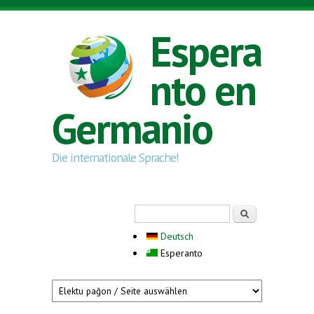
Skip to main content
Espera
nto en
Germanio
Die internationale Sprache!
Search form
Serĉi
Deutsch
Esperanto