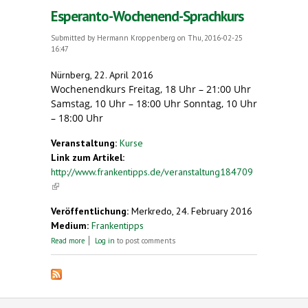
Esperanto-Wochenend-Sprachkurs
Submitted by
Hermann Kroppenberg
on Thu, 2016-02-25
16:47
Nürnberg, 22. April 2016
Wochenendkurs Freitag, 18 Uhr – 21:00 Uhr
Samstag, 10 Uhr – 18:00 Uhr Sonntag, 10 Uhr
– 18:00 Uhr
Veranstaltung:
Kurse
Link zum Artikel:
http://www.frankentipps.de/veranstaltung184709
(link is external)
Veröffentlichung:
Merkredo, 24. February 2016
Medium:
Frankentipps
about Esperanto-Wochenend-Sprachkurs
Read more
Log in
to post comments