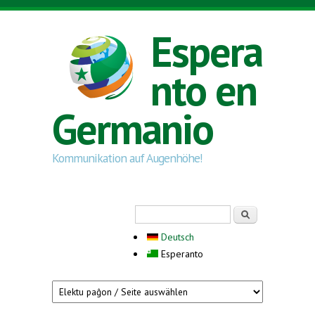
Skip to main content
Espera
nto en
Germanio
Kommunikation auf Augenhöhe!
Search form
Serĉi
Deutsch
Esperanto