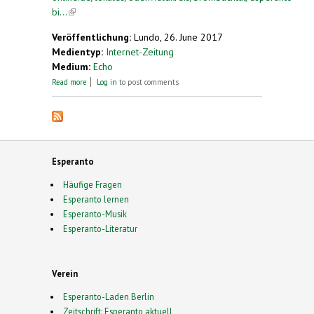
bi...
(link is external)
Veröffentlichung:
Lundo, 26. June 2017
Medientyp:
Internet-Zeitung
Medium:
Echo
about Esperanto bietet weltweite Kontakte ohne
Read more
Log in
to post comments
Sprachbarrieren
Esperanto
Häufige Fragen
Esperanto lernen
Esperanto-Musik
Esperanto-Literatur
Verein
Esperanto-Laden Berlin
Zeitschrift: Esperanto aktuell