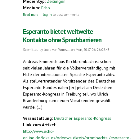
Medientyp:
Zeitungen
Medium:
Echo
about Der Türöffner für Völkerverständigung
Read more
Log in
to post comments
Esperanto bietet weltweite
Kontakte ohne Sprachbarrieren
Submitted by
Louis von Wunsc...
on Mon, 2017-06-26 08:45
Andreas Emmerich aus Kirchbrombach ist schon
seit vielen Jahren für die Völkerverständigung mit
Hilfe der internationalen Sprache Esperanto aktiv.
Als stellvertretender Vorsitzender des Deutschen
Esperanto-Bundes nahm [er] jetzt am Deutschen
Esperanto-Kongress in Freiburg teil, wo Ulrich
Brandenburg zum neuen Vorsitzenden gewählt
wurde. (...)
Veranstaltung:
Deutscher Esperanto-Kongress
Link zum Artikel:
http://www.echo-
online.de/lokales/odenwaldkreis/brombachtal/esperanto-