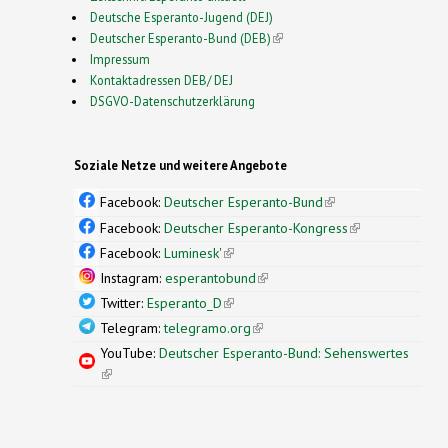
Deutsche Esperanto-Jugend (DEJ)
Deutscher Esperanto-Bund (DEB)
(link is external)
Impressum
Kontaktadressen DEB/ DEJ
DSGVO-Datenschutzerklärung
Soziale Netze und weitere Angebote
Facebook:
Deutscher Esperanto-Bund
(link is
external)
Facebook:
Deutscher Esperanto-Kongress
(link is
external)
Facebook:
Luminesk'
(link is external)
Instagram:
esperantobund
(link is external)
Twitter:
Esperanto_D
(link is external)
Telegram:
telegramo.org
(link is external)
YouTube:
Deutscher Esperanto-Bund: Sehenswertes
(link is external)