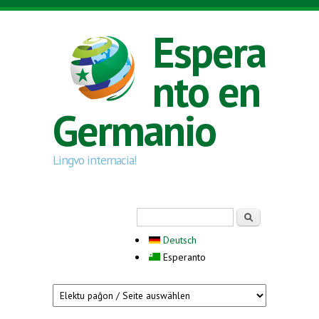
Skip to main content
Espera
nto en
Germanio
Lingvo internacia!
Search form
Serĉi
Deutsch
Esperanto