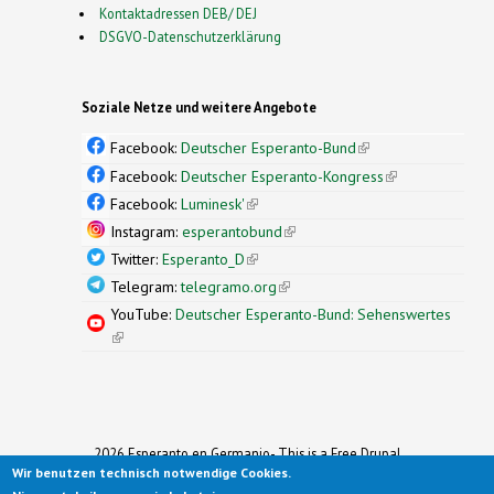
Kontaktadressen DEB/ DEJ
DSGVO-Datenschutzerklärung
Soziale Netze und weitere Angebote
Facebook:
Deutscher Esperanto-Bund
(link is
external)
Facebook:
Deutscher Esperanto-Kongress
(link is
external)
Facebook:
Luminesk'
(link is external)
Instagram:
esperantobund
(link is external)
Twitter:
Esperanto_D
(link is external)
Telegram:
telegramo.org
(link is external)
YouTube:
Deutscher Esperanto-Bund: Sehenswertes
(link is external)
2026 Esperanto en Germanio- This is a Free Drupal
Wir benutzen technisch notwendige Cookies.
Theme
Ported to Drupal for the Open Source Community by