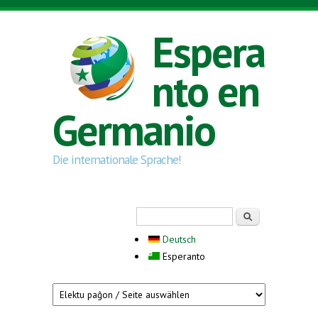
Skip to main content
Espera
nto en
Germanio
Die internationale Sprache!
Search form
Serĉi
Deutsch
Esperanto