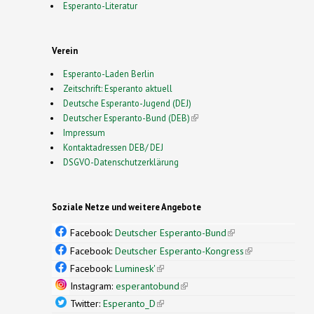
Esperanto-Literatur
Verein
Esperanto-Laden Berlin
Zeitschrift: Esperanto aktuell
Deutsche Esperanto-Jugend (DEJ)
Deutscher Esperanto-Bund (DEB)
(link is external)
Impressum
Kontaktadressen DEB/ DEJ
DSGVO-Datenschutzerklärung
Soziale Netze und weitere Angebote
Facebook:
Deutscher Esperanto-Bund
(link is
external)
Facebook:
Deutscher Esperanto-Kongress
(link is
external)
Facebook:
Luminesk'
(link is external)
Instagram:
esperantobund
(link is external)
Twitter:
Esperanto_D
(link is external)