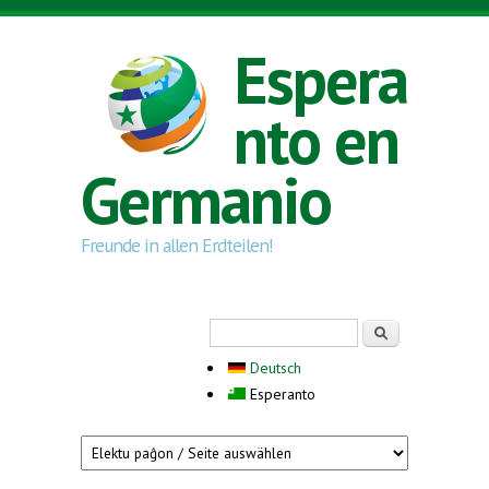
Skip to main content
Espera
nto en
Germanio
Freunde in allen Erdteilen!
Search form
Serĉi
Deutsch
Esperanto