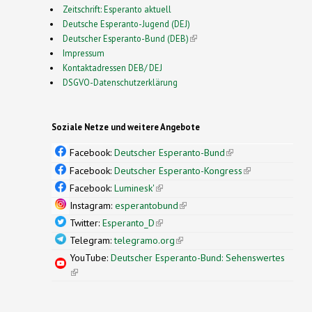
Zeitschrift: Esperanto aktuell
Deutsche Esperanto-Jugend (DEJ)
Deutscher Esperanto-Bund (DEB)
(link is external)
Impressum
Kontaktadressen DEB/ DEJ
DSGVO-Datenschutzerklärung
Soziale Netze und weitere Angebote
Facebook:
Deutscher Esperanto-Bund
(link is
external)
Facebook:
Deutscher Esperanto-Kongress
(link is
external)
Facebook:
Luminesk'
(link is external)
Instagram:
esperantobund
(link is external)
Twitter:
Esperanto_D
(link is external)
Telegram:
telegramo.org
(link is external)
YouTube:
Deutscher Esperanto-Bund: Sehenswertes
(link is external)