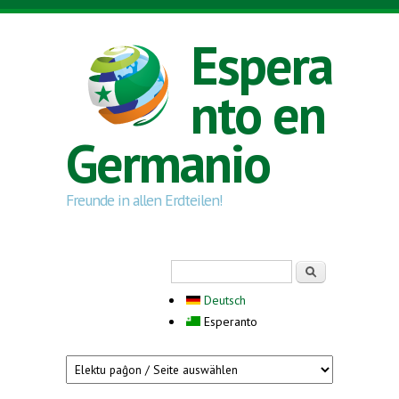
Skip to main content
Espera
nto en
Germanio
Freunde in allen Erdteilen!
Search form
Serĉi
Deutsch
Esperanto