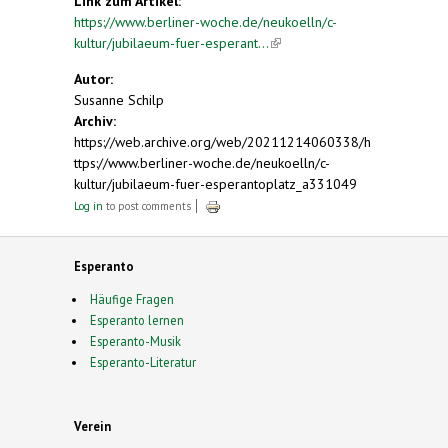
Link zum Artikel:
https://www.berliner-woche.de/neukoelln/c-
kultur/jubilaeum-fuer-esperant...
(link is external)
Autor:
Susanne Schilp
Archiv:
https://web.archive.org/web/20211214060338/h
ttps://www.berliner-woche.de/neukoelln/c-
kultur/jubilaeum-fuer-esperantoplatz_a331049
Log in
to post comments
Esperanto
Häufige Fragen
Esperanto lernen
Esperanto-Musik
Esperanto-Literatur
Verein