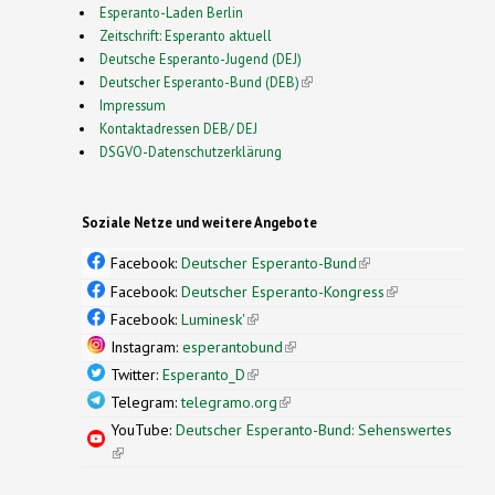
Esperanto-Laden Berlin
Zeitschrift: Esperanto aktuell
Deutsche Esperanto-Jugend (DEJ)
Deutscher Esperanto-Bund (DEB)
(link is external)
Impressum
Kontaktadressen DEB/ DEJ
DSGVO-Datenschutzerklärung
Soziale Netze und weitere Angebote
Facebook:
Deutscher Esperanto-Bund
(link is
external)
Facebook:
Deutscher Esperanto-Kongress
(link is
external)
Facebook:
Luminesk'
(link is external)
Instagram:
esperantobund
(link is external)
Twitter:
Esperanto_D
(link is external)
Telegram:
telegramo.org
(link is external)
YouTube:
Deutscher Esperanto-Bund: Sehenswertes
(link is external)