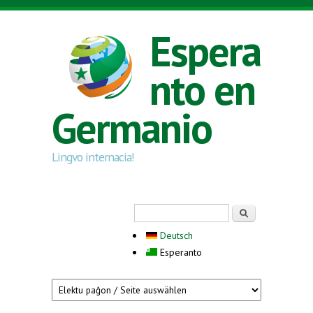
Skip to main content
Espera
nto en
Germanio
Lingvo internacia!
Search form
Serĉi
Deutsch
Esperanto