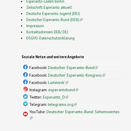
Esperanto-Laden Berlin
Zeitschrift: Esperanto aktuell
Deutsche Esperanto-Jugend (DEJ)
Deutscher Esperanto-Bund (DEB)
(link is external)
Impressum
Kontaktadressen DEB/ DEJ
DSGVO-Datenschutzerklärung
Soziale Netze und weitere Angebote
Facebook:
Deutscher Esperanto-Bund
(link is
external)
Facebook:
Deutscher Esperanto-Kongress
(link is
external)
Facebook:
Luminesk'
(link is external)
Instagram:
esperantobund
(link is external)
Twitter:
Esperanto_D
(link is external)
Telegram:
telegramo.org
(link is external)
YouTube:
Deutscher Esperanto-Bund: Sehenswertes
(link is external)