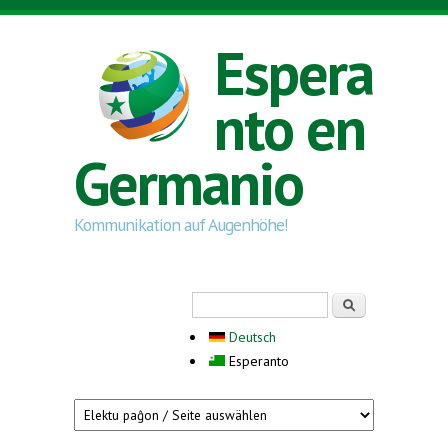
Skip to main content
Espera
nto en
Germanio
Kommunikation auf Augenhöhe!
Search form
Serĉi
Deutsch
Esperanto