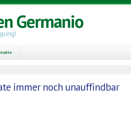
en Germanio
igung!
ntakto
kate immer noch unauffindbar