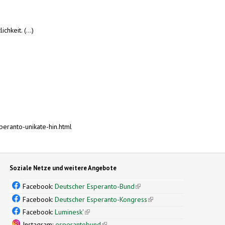
hkeit. (...)
eranto-unikate-hin.html
Soziale Netze und weitere Angebote
Facebook:
Deutscher Esperanto-Bund
(link is external)
Facebook:
Deutscher Esperanto-Kongress
(link is external)
Facebook:
Luminesk'
(link is external)
Instagram:
esperantobund
(link is external)