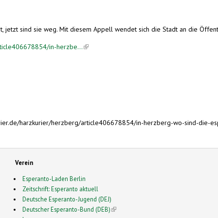
tzt sind sie weg. Mit diesem Appell wendet sich die Stadt an die Öffentlic
rticle406678854/in-herzbe...
(link is external)
er.de/harzkurier/herzberg/article406678854/in-herzberg-wo-sind-die-esp
Verein
Esperanto-Laden Berlin
Zeitschrift: Esperanto aktuell
Deutsche Esperanto-Jugend (DEJ)
Deutscher Esperanto-Bund (DEB)
(link is external)