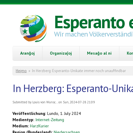
Skip to main content
Esperanto 
Wir machen Völkerverständ
Aranĝoj
Organizaĵoj
Mesaĝo al ni
Ko
You are here
Hejmo
»
In Herzberg: Esperanto-Unikate immer noch unauffindbar
In Herzberg: Esperanto-Uni
Submitted by
Louis von Wunsc...
on Sun, 2024-07-28 21:09
Veröffentlichung:
Lundo, 1. July 2024
Medientyp:
Internet-Zeitung
Medium:
HarzKurier
Region (Bundesland):
Niedersachsen