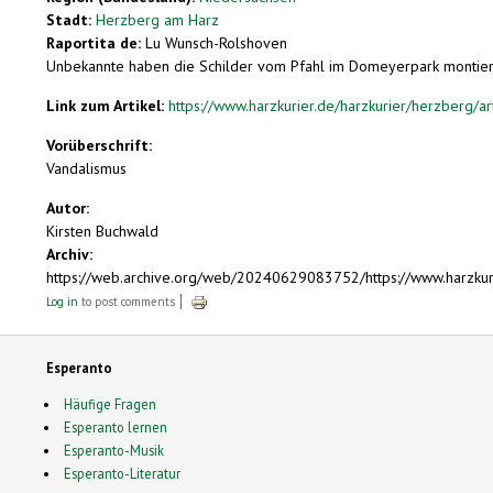
Stadt:
Herzberg am Harz
Raportita de:
Lu Wunsch-Rolshoven
Unbekannte haben die Schilder vom Pfahl im Domeyerpark montiert, je
Link zum Artikel:
https://www.harzkurier.de/harzkurier/herzberg/a
Vorüberschrift:
Vandalismus
Autor:
Kirsten Buchwald
Archiv:
https://web.archive.org/web/20240629083752/https://www.harzkuri
Log in
to post comments
Esperanto
Häufige Fragen
Esperanto lernen
Esperanto-Musik
Esperanto-Literatur