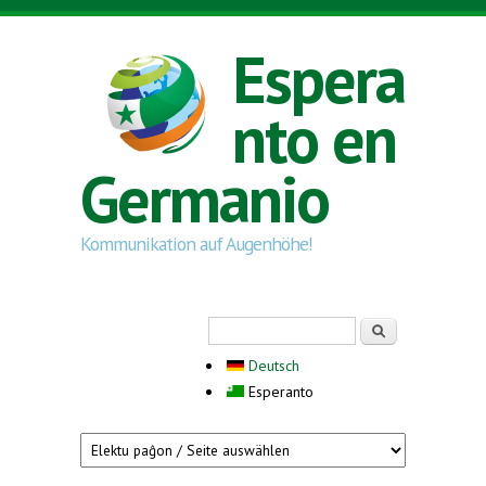
Skip to main content
Espera
nto en
Germanio
Kommunikation auf Augenhöhe!
Search form
Serĉi
Deutsch
Esperanto