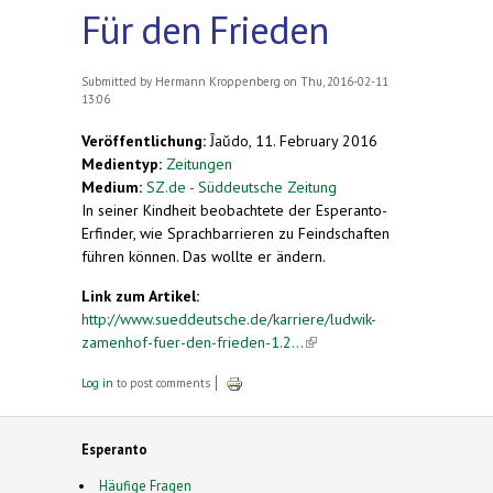
Für den Frieden
Submitted by
Hermann Kroppenberg
on Thu, 2016-02-11
13:06
Veröffentlichung:
Ĵaŭdo, 11. February 2016
Medientyp:
Zeitungen
Medium:
SZ.de - Süddeutsche Zeitung
In seiner Kindheit beobachtete der Esperanto-
Erfinder, wie Sprachbarrieren zu Feindschaften
führen können. Das wollte er ändern.
Link zum Artikel:
http://www.sueddeutsche.de/karriere/ludwik-
zamenhof-fuer-den-frieden-1.2...
(link is external)
Log in
to post comments
Esperanto
Häufige Fragen