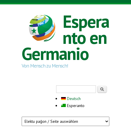
Skip to main content
Espera
nto en
Germanio
Von Mensch zu Mensch!
Search form
Serĉi
Deutsch
Esperanto