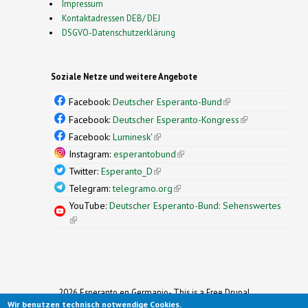
Impressum
Kontaktadressen DEB/ DEJ
DSGVO-Datenschutzerklärung
Soziale Netze und weitere Angebote
Facebook:
Deutscher Esperanto-Bund
(link is
external)
Facebook:
Deutscher Esperanto-Kongress
(link is
external)
Facebook:
Luminesk'
(link is external)
Instagram:
esperantobund
(link is external)
Twitter:
Esperanto_D
(link is external)
Telegram:
telegramo.org
(link is external)
YouTube:
Deutscher Esperanto-Bund: Sehenswertes
(link is external)
2026 Esperanto en Germanio- This is a Free Drupal
Wir benutzen technisch notwendige Cookies.
Theme