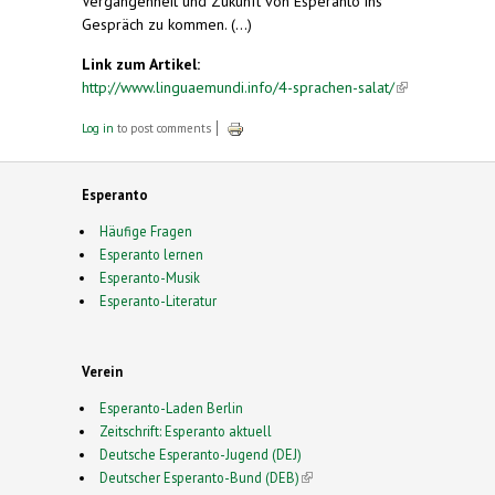
Vergangenheit und Zukunft von Esperanto ins
Gespräch zu kommen. (...)
Link zum Artikel:
http://www.linguaemundi.info/4-sprachen-salat/
(link is
external)
Log in
to post comments
Esperanto
Häufige Fragen
Esperanto lernen
Esperanto-Musik
Esperanto-Literatur
Verein
Esperanto-Laden Berlin
Zeitschrift: Esperanto aktuell
Deutsche Esperanto-Jugend (DEJ)
Deutscher Esperanto-Bund (DEB)
(link is external)