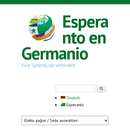
Skip to main content
Espera
nto en
Germanio
Eine Sprache, die verbindet!
Search form
Serĉi
Deutsch
Esperanto