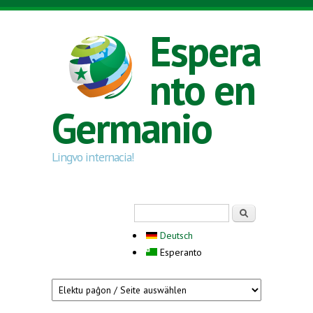
Skip to main content
Espera
nto en
Germanio
Lingvo internacia!
Search form
Serĉi
Deutsch
Esperanto