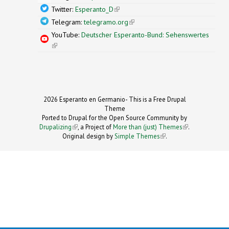
Twitter:
Esperanto_D
(link is external)
Telegram:
telegramo.org
(link is external)
YouTube:
Deutscher Esperanto-Bund: Sehenswertes
(link is external)
2026 Esperanto en Germanio- This is a Free Drupal
Theme
Ported to Drupal for the Open Source Community by
Drupalizing
(link is external)
, a Project of
More than (just) Themes
(link is
.
Original design by
Simple Themes
.
(link is
external)
external)