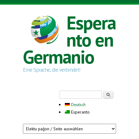
Skip to main content
Espera
nto en
Germanio
Eine Sprache, die verbindet!
Search form
Serĉi
Deutsch
Esperanto