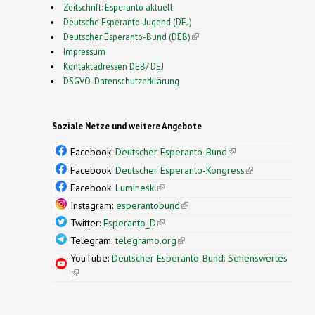
Zeitschrift: Esperanto aktuell
Deutsche Esperanto-Jugend (DEJ)
Deutscher Esperanto-Bund (DEB)
(link is external)
Impressum
Kontaktadressen DEB/ DEJ
DSGVO-Datenschutzerklärung
Soziale Netze und weitere Angebote
Facebook:
Deutscher Esperanto-Bund
(link is
external)
Facebook:
Deutscher Esperanto-Kongress
(link is
external)
Facebook:
Luminesk'
(link is external)
Instagram:
esperantobund
(link is external)
Twitter:
Esperanto_D
(link is external)
Telegram:
telegramo.org
(link is external)
YouTube:
Deutscher Esperanto-Bund: Sehenswertes
(link is external)