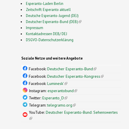
Esperanto-Laden Berlin
Zeitschrift: Esperanto aktuell
Deutsche Esperanto-Jugend (DEJ)
Deutscher Esperanto-Bund (DEB)
(link is external)
Impressum
Kontaktadressen DEB/ DEJ
DSGVO-Datenschutzerklärung
Soziale Netze und weitere Angebote
Facebook:
Deutscher Esperanto-Bund
(link is
external)
Facebook:
Deutscher Esperanto-Kongress
(link is
external)
Facebook:
Luminesk'
(link is external)
Instagram:
esperantobund
(link is external)
Twitter:
Esperanto_D
(link is external)
Telegram:
telegramo.org
(link is external)
YouTube:
Deutscher Esperanto-Bund: Sehenswertes
(link is external)