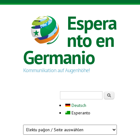
Skip to main content
Espera
nto en
Germanio
Kommunikation auf Augenhöhe!
Search form
Serĉi
Deutsch
Esperanto