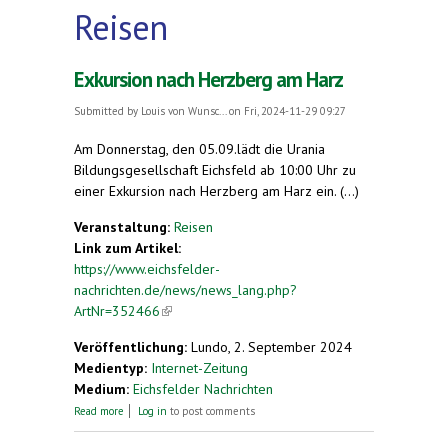
Reisen
Exkursion nach Herzberg am Harz
Submitted by
Louis von Wunsc...
on Fri, 2024-11-29 09:27
Am Donnerstag, den 05.09.lädt die Urania
Bildungsgesellschaft Eichsfeld ab 10:00 Uhr zu
einer Exkursion nach Herzberg am Harz ein. (...)
Veranstaltung:
Reisen
Link zum Artikel:
https://www.eichsfelder-
nachrichten.de/news/news_lang.php?
ArtNr=352466
(link is external)
Veröffentlichung:
Lundo, 2. September 2024
Medientyp:
Internet-Zeitung
Medium:
Eichsfelder Nachrichten
about Exkursion nach Herzberg am Harz
Read more
Log in
to post comments