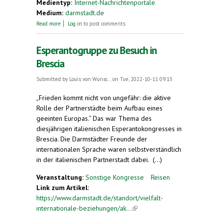
Medientyp:
Internet-Nachrichtenportale
Medium:
darmstadt.de
about Wasserspiele und Russische Kapelle in
Read more
Log in
to post comments
Troyes
Esperantogruppe zu Besuch in
Brescia
Submitted by
Louis von Wunsc...
on Tue, 2022-10-11 09:13
„Frieden kommt nicht von ungefähr: die aktive
Rolle der Partnerstädte beim Aufbau eines
geeinten Europas.“ Das war Thema des
diesjährigen italienischen Esperantokongresses in
Brescia. Die Darmstädter Freunde der
internationalen Sprache waren selbstverständlich
in der italienischen Partnerstadt dabei. (...)
Veranstaltung:
Sonstige Kongresse
Reisen
Link zum Artikel:
https://www.darmstadt.de/standort/vielfalt-
internationale-beziehungen/ak...
(link is external)