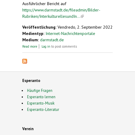
Ausführlicher Bericht auf
https://www.darmstadt.de/fileadmin/Bilder-
Rubriken/InterkulturellesundIn...
(link is external)
Veröffentlichung:
Vendredo, 2. September 2022
Medientyp:
Internet-Nachrichtenportale
Medium:
darmstadt.de
about Esperantogruppe zu Besuch in Brescia
Read more
Log in
to post comments
Esperanto
Häufige Fragen
Esperanto lernen
Esperanto-Musik
Esperanto-Literatur
Verein