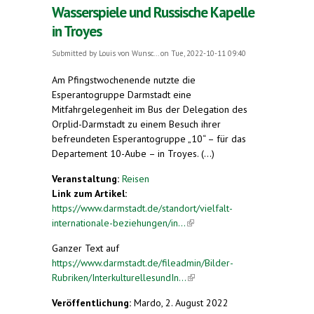
Wasserspiele und Russische Kapelle
in Troyes
Submitted by
Louis von Wunsc...
on Tue, 2022-10-11 09:40
Am Pfingstwochenende nutzte die
Esperantogruppe Darmstadt eine
Mitfahrgelegenheit im Bus der Delegation des
Orplid-Darmstadt zu einem Besuch ihrer
befreundeten Esperantogruppe „10“ – für das
Departement 10-Aube – in Troyes. (...)
Veranstaltung:
Reisen
Link zum Artikel:
https://www.darmstadt.de/standort/vielfalt-
internationale-beziehungen/in...
(link is external)
Ganzer Text auf
https://www.darmstadt.de/fileadmin/Bilder-
Rubriken/InterkulturellesundIn...
(link is external)
Veröffentlichung:
Mardo, 2. August 2022