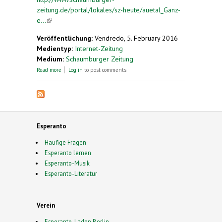
zeitung.de/portal/lokales/sz-heute/auetal_Ganz-
e...
(link is external)
Veröffentlichung:
Vendredo, 5. February 2016
Medientyp:
Internet-Zeitung
Medium:
Schaumburger Zeitung
about Ganz einfach: Alle Substantive enden auf „o“
Read more
Log in
to post comments
Esperanto
Häufige Fragen
Esperanto lernen
Esperanto-Musik
Esperanto-Literatur
Verein
Esperanto-Laden Berlin