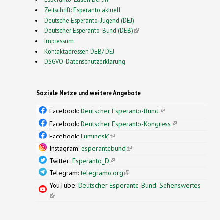
Zeitschrift: Esperanto aktuell
Deutsche Esperanto-Jugend (DEJ)
Deutscher Esperanto-Bund (DEB)
(link is external)
Impressum
Kontaktadressen DEB/ DEJ
DSGVO-Datenschutzerklärung
Soziale Netze und weitere Angebote
Facebook:
Deutscher Esperanto-Bund
(link is
external)
Facebook:
Deutscher Esperanto-Kongress
(link is
external)
Facebook:
Luminesk'
(link is external)
Instagram:
esperantobund
(link is external)
Twitter:
Esperanto_D
(link is external)
Telegram:
telegramo.org
(link is external)
YouTube:
Deutscher Esperanto-Bund: Sehenswertes
(link is external)