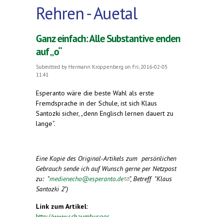
Rehren - Auetal
Ganz einfach: Alle Substantive enden
auf „o“
Submitted by
Hermann Kroppenberg
on Fri, 2016-02-05
11:41
Esperanto wäre die beste Wahl als erste
Fremdsprache in der Schule, ist sich Klaus
Santozki sicher, „denn Englisch lernen dauert zu
lange“.
Eine Kopie des Original-Artikels zum persönlichen
Gebrauch sende ich auf Wunsch gerne per Netzpost
zu: "
medienecho@esperanto.de
(link sends e-mail)
", Betreff "Klaus
Santozki 2")
Link zum Artikel:
http://www.schaumburger-