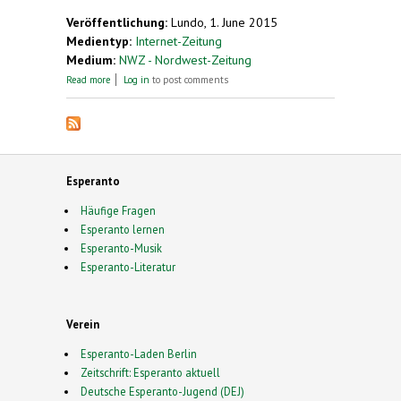
Veröffentlichung:
Lundo, 1. June 2015
Medientyp:
Internet-Zeitung
Medium:
NWZ - Nordwest-Zeitung
about Esperanto-Treffen in Oldenburg am
Read more
Log in
to post comments
06.06.2015
Esperanto
Häufige Fragen
Esperanto lernen
Esperanto-Musik
Esperanto-Literatur
Verein
Esperanto-Laden Berlin
Zeitschrift: Esperanto aktuell
Deutsche Esperanto-Jugend (DEJ)