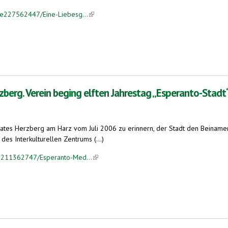
cle227562447/Eine-Liebesg...
(link is external)
zberg. Verein beging elften Jahrestag „Esperanto-Stadt“
dtrates Herzberg am Harz vom Juli 2006 zu erinnern, der Stadt den Beinamen
des Interkulturellen Zentrums (...)
cle211362747/Esperanto-Med...
(link is external)
ng elften Jahrestag „Esperanto-Stadt“.