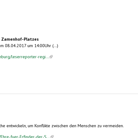
s Zamenhof-Platzes
m 08.04.2017 um 14:00Uhr (...)
nburg/leserreporter-regi...
(link is external)
che entwickeln, um Konflikte zwischen den Menschen zu vermeiden.
Ehre-fuer-Erfinder-der-S...
(link is external)