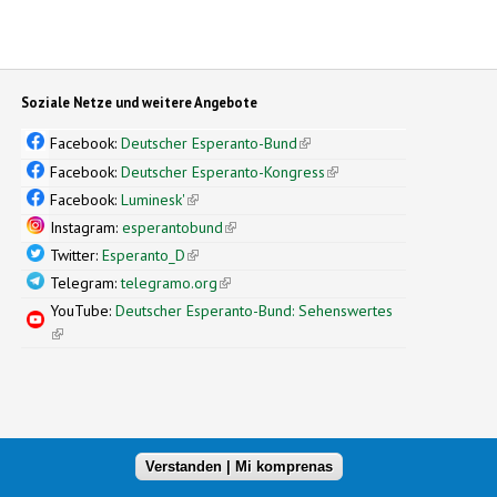
Soziale Netze und weitere Angebote
Facebook:
Deutscher Esperanto-Bund
(link is external)
Facebook:
Deutscher Esperanto-Kongress
(link is external)
Facebook:
Luminesk'
(link is external)
Instagram:
esperantobund
(link is external)
Twitter:
Esperanto_D
(link is external)
Telegram:
telegramo.org
(link is external)
YouTube:
Deutscher Esperanto-Bund: Sehenswertes
(link is external)
Verstanden | Mi komprenas
xternal)
nal design by
Simple Themes
(link is external)
.