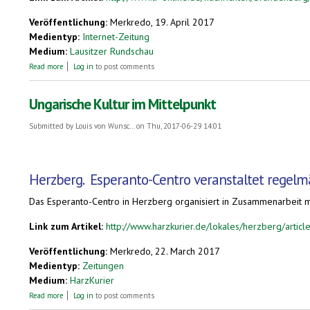
Veröffentlichung:
Merkredo, 19. April 2017
Medientyp:
Internet-Zeitung
Medium:
Lausitzer Rundschau
about Ehre für Erfinder der Sprache ohne Land
Read more
Log in
to post comments
Ungarische Kultur im Mittelpunkt
Submitted by
Louis von Wunsc...
on Thu, 2017-06-29 14:01
Herzberg
.
Esperanto-Centro veranstaltet regelmä
Das Esperanto-Centro in Herzberg organisiert in Zusammenarbeit mi
Link zum Artikel:
http://www.harzkurier.de/lokales/herzberg/artic
Veröffentlichung:
Merkredo, 22. March 2017
Medientyp:
Zeitungen
Medium:
HarzKurier
about Ungarische Kultur im Mittelpunkt
Read more
Log in
to post comments