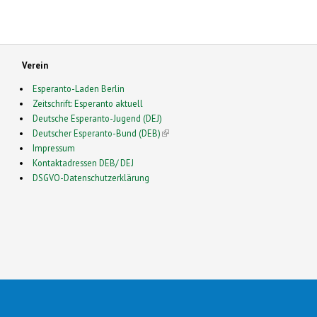
Verein
Esperanto-Laden Berlin
Zeitschrift: Esperanto aktuell
Deutsche Esperanto-Jugend (DEJ)
Deutscher Esperanto-Bund (DEB)
(link is external)
Impressum
Kontaktadressen DEB/ DEJ
DSGVO-Datenschutzerklärung
2026 Esperanto en Germanio- This is a Free Drupal Theme
 Source Community by
Drupalizing
(link is external)
, a Project of
More than (just) Themes
(link is e
. Origi