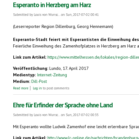
Esperanto in Herzberg am Harz
Submitted by
Louis von Wunsc...
on Sun, 2017-07-02 00:41
(Leserreporter Region Dillenburg, Georg Hennemann)
Esperanto-Stadt feiert mit Esperantisten die Einweihung de
Feierliche Einweihung des Zamenhofplatzes in Herzberg am Harz a
Link zum Artikel:
https://www.mittelhessen.de/lokales/region-dille
Veröffentlichung:
Lundo, 17. April 2017
Medientyp:
Internet-Zeitung
Medium:
Dill-Post
about Esperanto in Herzberg am Harz
Read more
Log in
to post comments
Ehre für Erfinder der Sprache ohne Land
Submitted by
Louis von Wunsc...
on Sun, 2017-07-02 00:35
Mit Esperanto wollte Ludwik Zamenhof eine leicht erlernbare Spra
Link zum Artikel:
http://www.lr-online.de/nachrichten/brandenburg/