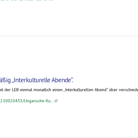
ßig „Interkulturelle Abende“.
t der LEB einmal monatlich einen „Interkulturellen Abend“ über verschiede
le210020453/Ungarische-Ku...
(link is external)