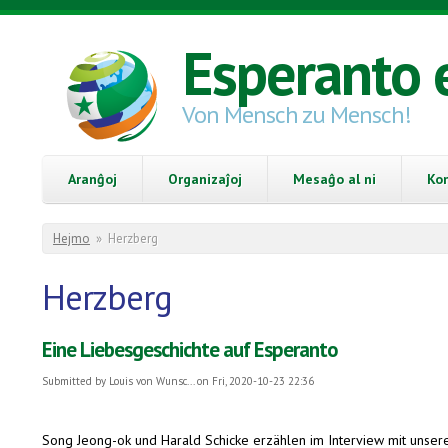
Skip to main content
Esperanto 
Von Mensch zu Mensch!
Aranĝoj
Organizaĵoj
Mesaĝo al ni
Ko
You are here
Hejmo
»
Herzberg
Herzberg
Eine Liebesgeschichte auf Esperanto
Submitted by
Louis von Wunsc...
on Fri, 2020-10-23 22:36
Song Jeong-ok und Harald Schicke erzählen im Interview mit unser