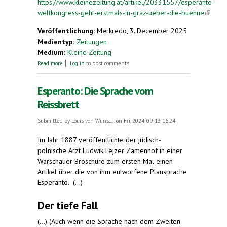
https://www.kleinezeitung.at/artikel/20331557/esperanto-
weltkongress-geht-erstmals-in-graz-ueber-die-buehne
(link is
externa
Veröffentlichung:
Merkredo, 3. December 2025
Medientyp:
Zeitungen
Medium:
Kleine Zeitung
about Esperanto-Weltkongress geht erstmals in
Read more
Log in
to post comments
Graz über die Bühne
Esperanto: Die Sprache vom
Reissbrett
Submitted by
Louis von Wunsc...
on Fri, 2024-09-13 16:24
Im Jahr 1887 veröffentlichte der jüdisch-
polnische Arzt Ludwik Lejzer Zamenhof in einer
Warschauer Broschüre zum ersten Mal einen
Artikel über die von ihm entworfene Plansprache
Esperanto. (...)
Der tiefe Fall
(...) (Auch wenn die Sprache nach dem Zweiten