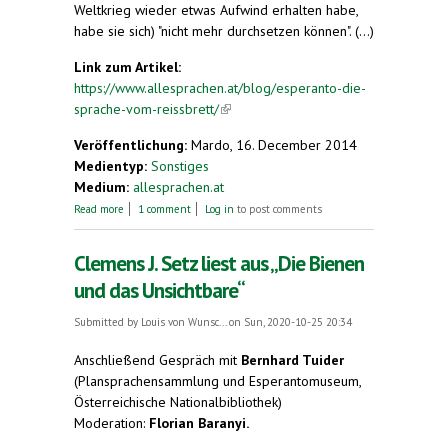
Weltkrieg wieder etwas Aufwind erhalten habe,
habe sie sich) "nicht mehr durchsetzen können". (...)
Link zum Artikel:
https://www.allesprachen.at/blog/esperanto-die-
sprache-vom-reissbrett/
(link is external)
Veröffentlichung:
Mardo, 16. December 2014
Medientyp:
Sonstiges
Medium:
allesprachen.at
about Esperanto: Die Sprache vom Reissbrett
Read more
1 comment
Log in
to post comments
Clemens J. Setz liest aus „Die Bienen
und das Unsichtbare“
Submitted by
Louis von Wunsc...
on Sun, 2020-10-25 20:34
Anschließend Gespräch mit
Bernhard Tuider
(Plansprachensammlung und Esperantomuseum,
Österreichische Nationalbibliothek)
Moderation:
Florian Baranyi.