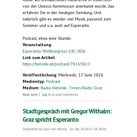
von der Unesco Kommission anerkannt wurde, das
erfahren Sie in der heutigen Sendung. Und
natürlich gibt es wieder viel Musik, passend zum
Sommer und u.a. auch auf Esperanto.
Podcast, etwa eine Stunde.
Veranstaltung:
Esperanto-Weltkongress (UK, UEA)
Link zum Artikel:
https://helsinki.at/podcast/781658/
(link is
external)
Veröffentlichung:
Merkredo, 17. June 2026
Medientyp:
Podcast
Medium:
Radio Helsinki - Freies Radio Graz
about Vilja’s Querbeet mit sommerlicher Musik und
Read more
Log in
to post comments
Wissenswertem über Esperanto
Stadtgespräch mit Gregor Withalm:
Graz spricht Esperanto
Submitted by
Louis von Wunsc...
on Sat, 2026-07-18 20:08