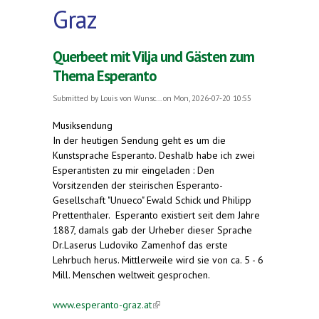
Graz
Querbeet mit Vilja und Gästen zum
Thema Esperanto
Submitted by
Louis von Wunsc...
on Mon, 2026-07-20 10:55
Musiksendung
In der heutigen Sendung geht es um die
Kunstsprache Esperanto. Deshalb habe ich zwei
Esperantisten zu mir eingeladen : Den
Vorsitzenden der steirischen Esperanto-
Gesellschaft "Unueco" Ewald Schick und Philipp
Prettenthaler. Esperanto existiert seit dem Jahre
1887, damals gab der Urheber dieser Sprache
Dr.Laserus Ludoviko Zamenhof das erste
Lehrbuch herus. Mittlerweile wird sie von ca. 5 - 6
Mill. Menschen weltweit gesprochen.
www.esperanto-graz.at
(link is external)