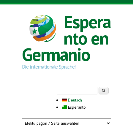
Skip to main content
Espera
nto en
Germanio
Die internationale Sprache!
Search form
Serĉi
Deutsch
Esperanto