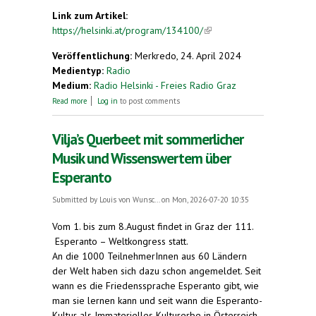
Link zum Artikel:
https://helsinki.at/program/134100/
(link is
external)
Veröffentlichung:
Merkredo, 24. April 2024
Medientyp:
Radio
Medium:
Radio Helsinki - Freies Radio Graz
about Querbeet mit Vilja und Gästen zum Thema
Read more
Log in
to post comments
Esperanto
Vilja’s Querbeet mit sommerlicher
Musik und Wissenswertem über
Esperanto
Submitted by
Louis von Wunsc...
on Mon, 2026-07-20 10:35
Vom 1. bis zum 8.August findet in Graz der 111.
Esperanto – Weltkongress statt.
An die 1000 TeilnehmerInnen aus 60 Ländern
der Welt haben sich dazu schon angemeldet. Seit
wann es die Friedenssprache Esperanto gibt, wie
man sie lernen kann und seit wann die Esperanto-
Kultur als Immaterielles Kulturerbe in Österreich