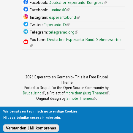
external)
Facebook:
Deutscher Esperanto-Kongress
(link is
external)
Facebook:
Luminesk'
(link is external)
Instagram:
esperantobund
(link is external)
Twitter:
Esperanto_D
(link is external)
Telegram:
telegramo.org
(link is external)
YouTube:
Deutscher Esperanto-Bund: Sehenswertes
(link is external)
2026 Esperanto en Germanio- This is a Free Drupal
Theme
Ported to Drupal for the Open Source Community by
Drupalizing
(link is external)
, a Project of
More than (just) Themes
(link is
.
Original design by
Simple Themes
.
(link is
external)
external)
Wir benutzen technisch notwendige Cookies.
Ni uzas teknike necesajn kuketojn.
Verstanden | Mi komprenas