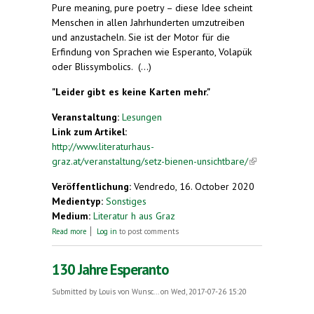
Pure meaning, pure poetry – diese Idee scheint
Menschen in allen Jahrhunderten umzutreiben
und anzustacheln. Sie ist der Motor für die
Erfindung von Sprachen wie Esperanto, Volapük
oder Blissymbolics. (...)
"Leider gibt es keine Karten mehr."
Veranstaltung:
Lesungen
Link zum Artikel:
http://www.literaturhaus-
graz.at/veranstaltung/setz-bienen-unsichtbare/
(link is
external)
Veröffentlichung:
Vendredo, 16. October 2020
Medientyp:
Sonstiges
Medium:
Literatur h aus Graz
about Clemens J. Setz liest aus „Die Bienen und das
Read more
Log in
to post comments
Unsichtbare“
130 Jahre Esperanto
Submitted by
Louis von Wunsc...
on Wed, 2017-07-26 15:20