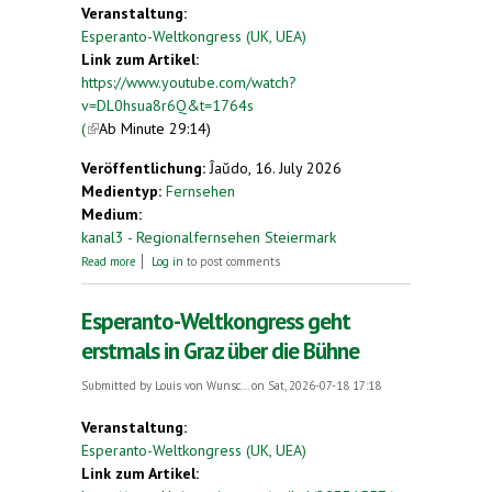
Veranstaltung:
Esperanto-Weltkongress (UK, UEA)
Link zum Artikel:
https://www.youtube.com/watch?
v=DL0hsua8r6Q&t=1764s
(
(link is external)
Ab Minute 29:14)
Veröffentlichung:
Ĵaŭdo, 16. July 2026
Medientyp:
Fernsehen
Medium:
kanal3 - Regionalfernsehen Steiermark
about Stadtgespräch mit Gregor Withalm: Graz
Read more
Log in
to post comments
spricht Esperanto
Esperanto-Weltkongress geht
erstmals in Graz über die Bühne
Submitted by
Louis von Wunsc...
on Sat, 2026-07-18 17:18
Veranstaltung:
Esperanto-Weltkongress (UK, UEA)
Link zum Artikel: