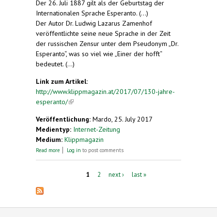
Der 26. Juli 1887 gilt als der Geburtstag der
Internationalen Sprache Esperanto. (...)
Der Autor Dr. Ludwig Lazarus Zamenhof
veröffentlichte seine neue Sprache in der Zeit
der russischen Zensur unter dem Pseudonym „Dr.
Esperanto“, was so viel wie „Einer der hofft“
bedeutet. (...)
Link zum Artikel:
http://www.klippmagazin.at/2017/07/130-jahre-
esperanto/
(link is external)
Veröffentlichung:
Mardo, 25. July 2017
Medientyp:
Internet-Zeitung
Medium:
Klippmagazin
about 130 Jahre Esperanto
Read more
Log in
to post comments
Pages
1
2
next ›
last »