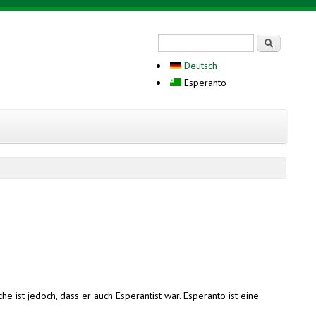
Search form
Serĉi
Deutsch
Esperanto
e ist jedoch, dass er auch Esperantist war. Esperanto ist eine