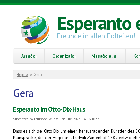
Skip to main content
Esperanto 
Freunde in allen Erdteilen!
Aranĝoj
Organizaĵoj
Mesaĝo al ni
Ko
You are here
Hejmo
»
Gera
Gera
Esperanto im Otto-Dix-Haus
Submitted by
Louis von Wunsc...
on Tue, 2023-04-18 10:53
Dass es sich bei Otto Dix um einen herausragenden Künstler des 20. 
Plansprache, die der Augenarzt Ludwik Zamenhof 1887 entwickelt ha