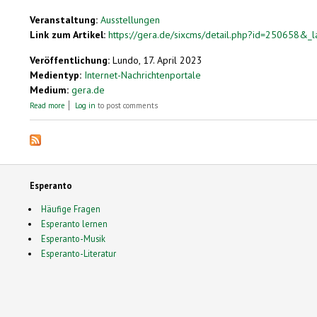
Veranstaltung:
Ausstellungen
Link zum Artikel:
https://gera.de/sixcms/detail.php?id=250658&_
Veröffentlichung:
Lundo, 17. April 2023
Medientyp:
Internet-Nachrichtenportale
Medium:
gera.de
about Esperanto im Otto-Dix-Haus
Read more
Log in
to post comments
Esperanto
Häufige Fragen
Esperanto lernen
Esperanto-Musik
Esperanto-Literatur