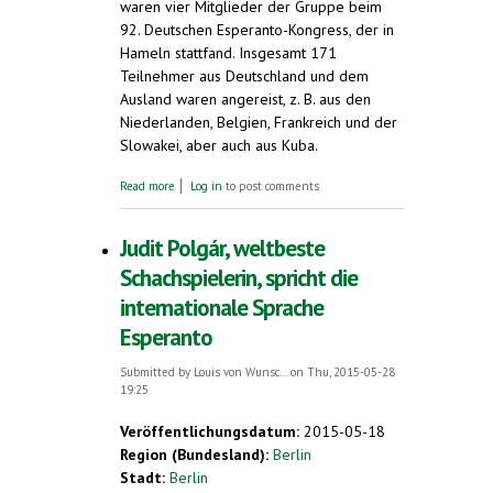
waren vier Mitglieder der Gruppe beim
92. Deutschen Esperanto-Kongress, der in
Hameln stattfand. Insgesamt 171
Teilnehmer aus Deutschland und dem
Ausland waren angereist, z. B. aus den
Niederlanden, Belgien, Frankreich und der
Slowakei, aber auch aus Kuba.
about Esperanto-Gruppe Leer in Hameln
Read more
Log in
to post comments
beim Deutschen Esperanto-Kongress
Judit Polgár, weltbeste
Schachspielerin, spricht die
internationale Sprache
Esperanto
Submitted by
Louis von Wunsc...
on Thu, 2015-05-28
19:25
Veröffentlichungsdatum:
2015-05-18
Region (Bundesland):
Berlin
Stadt:
Berlin