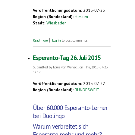
Veröffentlichungsdatum:
2015-07-23
Region (Bundesland):
Hessen
Stadt:
Wiesbaden
about Gibt es eigentlich Lieder in
Read more
Log in
to post comments
Esperanto?
Esperanto-Tag 26. Juli 2015
Submitted by
Louis von Wunsc...
on Thu, 2015-07-23
17:12
Veröffentlichungsdatum:
2015-07-22
Region (Bundesland):
BUNDESWEIT
Über 60.000 Esperanto-Lerner
bei Duolingo
Warum verbreitet sich
Esperanto mehr und mehr?