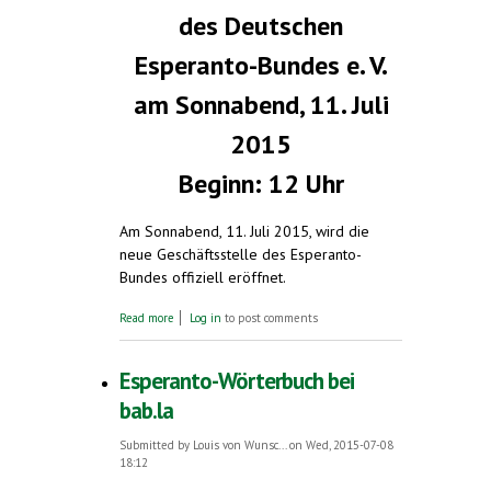
des Deutschen
Esperanto-Bundes e. V.
am Sonnabend, 11. Juli
2015
Beginn: 12 Uhr
Am Sonnabend, 11. Juli 2015, wird die
neue Geschäftsstelle des Esperanto-
Bundes offiziell eröffnet.
about Neu in Berlin: Der Esperanto-Laden
Read more
Log in
to post comments
Esperanto-Wörterbuch bei
bab.la
Submitted by
Louis von Wunsc...
on Wed, 2015-07-08
18:12