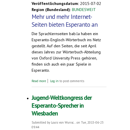
Veröffentlichungsdatum:
2015-07-02
Region (Bundesland):
BUNDESWEIT
Mehr und mehr Internet-
Seiten bieten Esperanto an
Die Sprachlernseiten bab.la haben ein
Esperanto-Englisch-Wörterbuch ins Netz
gestellt. Auf den Seiten, die seit April
dieses Jahres zur Wörterbuch-Abteilung
von Oxford University Press gehören,
finden sich auch ein paar Spiele in
Esperanto.
about Esperanto-Wörterbuch bei bab.la
Read more
Log in
to post comments
Jugend-Weltkongress der
Esperanto-Sprecher in
Wiesbaden
Submitted by
Louis von Wunsc...
on Tue, 2015-06-23
09:44