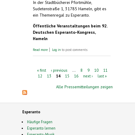
In der Stadtbücherei Pfortmühle,
Sudetenstraße 1, 31785 Hameln, gibt es
ein Themenregal zu Esperanto.
Öffentliche Veranstaltungen beim 92.
Deutschen Esperanto-Kongress,
Hameln
about Öffentliche Veranstaltungen beim 92.
Read more
Log in
to post comments
Deutschen Esperanto-Kongress, Hameln
Pages
« first
‹ previous
…
8
9
10
11
12
13
14
15
16
next ›
last »
Alle Pressemitteilungen zeigen
Esperanto
Häufige Fragen
Esperanto lernen
Esperanto-Musik