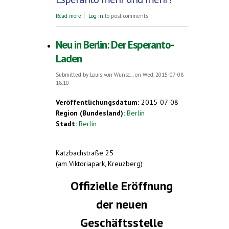
about Esperanto-Tag 26. Juli 2015
Read more
Log in
to post comments
Neu in Berlin: Der Esperanto-
Laden
Submitted by
Louis von Wunsc...
on Wed, 2015-07-08
18:10
Veröffentlichungsdatum:
2015-07-08
Region (Bundesland):
Berlin
Stadt:
Berlin
Katzbachstraße 25
(am Viktoriapark, Kreuzberg)
Offizielle Eröffnung
der neuen
Geschäftsstelle