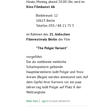
Heute, Montag abend 20.00 Uhr, wird im
Kino Filmkunst 66
Bleibtreustr. 12
10623 Berlin
Telefon: 030 / 88 21 75 3
im Rahmen des
21. Jüdischen
Filmvestivals Berlin
der Film
"The Polgár Variant"
vorgeführt.
Die als weltbeste weibliche
Schachspielerin geltende
Hauptdarstellerin Judit Polgár und Yossi
Aviram (Regie) werden anwesend sein. Auf
dem Gipfel ihrer Karriere vor ein paar
Jahren lag Judit Polgár auf Platz 8 der
Weltrangliste.
about Judit Polgár, weltbeste Schachspielerin,
Read more
Log in
to post comments
spricht die internationale Sprache