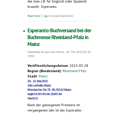
die man z.B. für Englisch oder Spanisch
braucht - Esperanto.
about Jugend-Weltkongress der Esperanto-
Read more
Log in
to post comments
Sprecher in Wiesbaden
Esperanto-Buchversand bei der
Buchmesse Rheinland-Pfalz in
Mainz
Submitted by
Louis von Wunsc...
on Thu, 2015-05-28
19:34
Veröffentlichungsdatum:
2015-05-28
Region (Bundesland):
Rheinland-Pfalz
Stadt:
Mainz
29. - 31. Mai 2015
Alte Lokhalle, Mainz
Mombacher Str. 78 - 80, 55122 Mainz
täglich 9.30 Uhr bis 18.00 Uhr
Stand 11
Nach der gelungenen Premiere im
vergangenen Jahr ist der Esperanto-