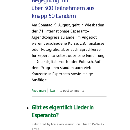
Begegnung mit
über 300 Teilnehmern aus
knapp 50 Ländern
Am Sonntag, 9. August, geht in Wiesbaden
der 71. Internationale Esperanto-
Jugendkongress zu Ende. Im Angebot
waren verschiedene Kurse, z.B. Tanzkurse
oder Fotografie, aber auch Sprachkurse
für Esperanto selbst oder eine Einführung
in Deutsch, Italienisch oder Polnisch. Auf
dem Programm standen auch viele
Konzerte in Esperanto sowie einige
Ausflüge.
about Erfolgreicher Jugend-Weltkongress der
Read more
Log in
to post comments
Esperanto-Sprecher in Wiesbaden
Gibt es eigentlich Lieder in
Esperanto?
Submitted by
Louis von Wunsc...
on Thu, 2015-07-23
17:14