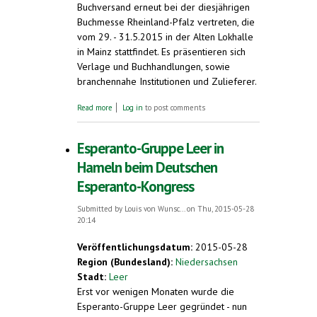
Buchversand erneut bei der diesjährigen
Buchmesse Rheinland-Pfalz vertreten, die
vom 29. - 31.5.2015 in der Alten Lokhalle
in Mainz stattfindet. Es präsentieren sich
Verlage und Buchhandlungen, sowie
branchennahe Institutionen und Zulieferer.
about Esperanto-Buchversand bei der
Read more
Log in
to post comments
Buchmesse Rheinland-Pfalz in Mainz
Esperanto-Gruppe Leer in
Hameln beim Deutschen
Esperanto-Kongress
Submitted by
Louis von Wunsc...
on Thu, 2015-05-28
20:14
Veröffentlichungsdatum:
2015-05-28
Region (Bundesland):
Niedersachsen
Stadt:
Leer
Erst vor wenigen Monaten wurde die
Esperanto-Gruppe Leer gegründet - nun