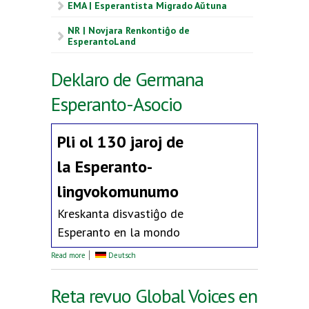
EMA | Esperantista Migrado Aŭtuna
NR | Novjara Renkontiĝo de
EsperantoLand
Deklaro de Germana
Esperanto-Asocio
Pli ol 130 jaroj de
la
Esperanto-
lingvokomunumo
Kreskanta disvastiĝo de
Esperanto en la mondo
about Deklaro de Germana Esperanto-Asocio
Read more
Deutsch
Reta revuo Global Voices en