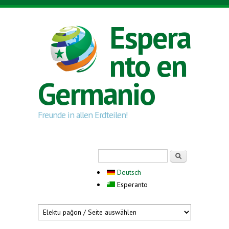
Skip to main content
Espera
nto en
Germanio
Freunde in allen Erdteilen!
Search form
Serĉi
Deutsch
Esperanto