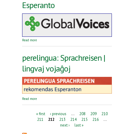
Esperanto
about Reta revuo Global Voices en Esperanto
Read more
perelingua: Sprachreisen |
lingvaj vojaĝoj
about perelingua: Sprachreisen | lingvaj vojaĝoj
Read more
Pages
« first
‹ previous
…
208
209
210
211
212
213
214
215
216
…
next ›
last »