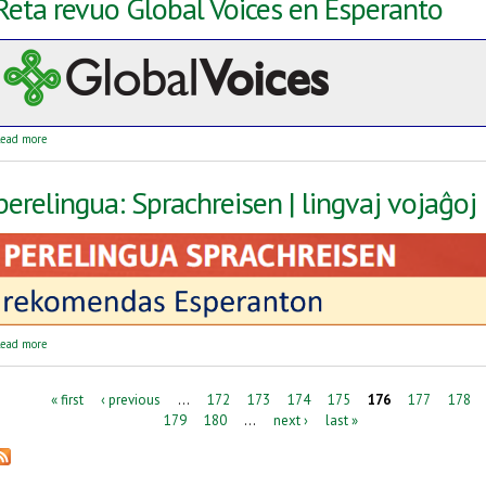
Reta revuo Global Voices en Esperanto
about Reta revuo Global Voices en Esperanto
ead more
perelingua: Sprachreisen | lingvaj vojaĝoj
about perelingua: Sprachreisen | lingvaj vojaĝoj
ead more
Pages
« first
‹ previous
…
172
173
174
175
176
177
178
179
180
…
next ›
last »