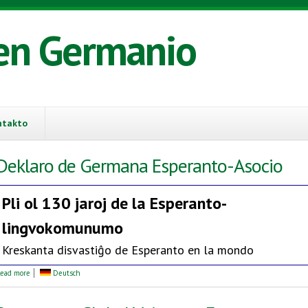
en Germanio
ntakto
Deklaro de Germana Esperanto-Asocio
Pli ol 130 jaroj de la
Esperanto-
lingvokomunumo
Kreskanta disvastiĝo de Esperanto en la mondo
about Deklaro de Germana Esperanto-Asocio
ead more
Deutsch