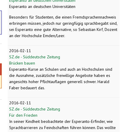
Esperanto an deutschen Universitäten
Esperanto an deutschen Universitäten
Besonders für Studenten, die einen Fremdsprachennachweis
erbringen müssen, jedoch nur geringfügig sprachbegabt sind,
sei Esperanto eine gute Alternative, so Sebastian Kirf, Dozent
an der Hochschule Emden/Leer.
2016-02-11
SZ.de - Süddeutsche Zeitung
Brücken bauen
Esperanto-Kurse an Schulen und auch an Hochschulen sind
die Ausnahme, zusätzliche freiwillige Angebote haben es
angesichts hoher Pflichtauflagen generell schwer. Harald
Faber bedauert das.
2016-02-11
SZ.de - Süddeutsche Zeitung
Für den Frieden
In seiner Kindheit beobachtete der Esperanto-Erfinder, wie
Sprachbarrieren zu Feindschaften führen können. Das wollte