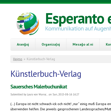
Skip to main content
Esperanto 
Kommunikation auf Augen
Aranĝoj
Organizaĵoj
Mesaĝo al ni
Ko
You are here
Hejmo
»
Künstlerbuch-Verlag
Künstlerbuch-Verlag
Sauersches Malerbuchunikat
Submitted by
Louis von Wunsc...
on Sun, 2015-08-16 16:27
(...) Europa ist nicht schwach-
ick och nicht! „nur“ einig muß Europa en
überwinden helfen. Die jeweils gesprochenen Landessprachen/Mut