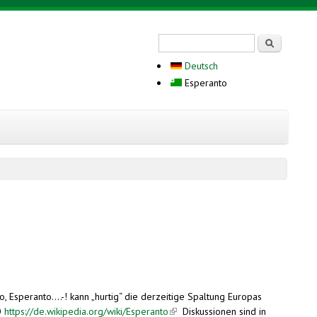
Search form
Serĉi
Deutsch
Esperanto
to, Esperanto….-
! kann „hurtig“ die derzeitige Spaltung Europas
O
https://de.wikipedia.org/wiki/Esperanto
(link is external)
Diskussionen sind in