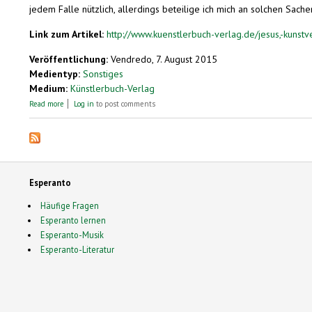
jedem Falle nützlich, allerdings beteilige ich mich an solchen Sachen
Link zum Artikel:
http://www.kuenstlerbuch-verlag.de/jesus,-kunst
Veröffentlichung:
Vendredo, 7. August 2015
Medientyp:
Sonstiges
Medium:
Künstlerbuch-Verlag
about Sauersches Malerbuchunikat
Read more
Log in
to post comments
Esperanto
Häufige Fragen
Esperanto lernen
Esperanto-Musik
Esperanto-Literatur