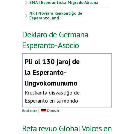
EMA | Esperantista Migrado Aŭtuna
NR | Novjara Renkontiĝo de
EsperantoLand
Deklaro de Germana
Esperanto-Asocio
Pli ol 130 jaroj de
la
Esperanto-
lingvokomunumo
Kreskanta disvastiĝo de
Esperanto en la mondo
about Deklaro de Germana Esperanto-Asocio
Read more
Deutsch
Reta revuo Global Voices en