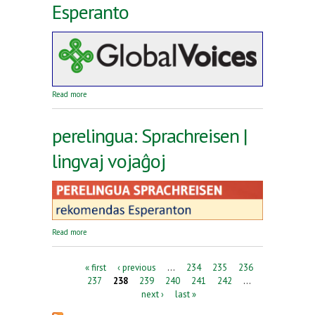
Esperanto
about Reta revuo Global Voices en Esperanto
Read more
perelingua: Sprachreisen |
lingvaj vojaĝoj
about perelingua: Sprachreisen | lingvaj vojaĝoj
Read more
Pages
« first
‹ previous
…
234
235
236
237
238
239
240
241
242
…
next ›
last »