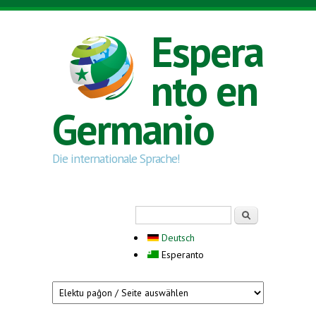
Skip to main content
Espera
nto en
Germanio
Die internationale Sprache!
Search form
Serĉi
Deutsch
Esperanto