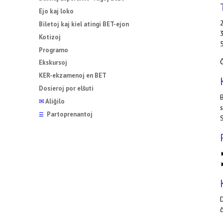
Ejo kaj loko
Biletoj kaj kiel atingi BET-ejon
Kotizoj
Programo
Ĉ
Ekskursoj
KER-ekzamenoj en BET
Dosieroj por elŝuti
B
✉
Aliĝilo
s
Partoprenantoj
☰
ĉ