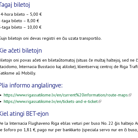
Tagaj biletoj
24-hora bileto – 5,00 €
3-taga bileto – 8,00 €
5-taga bileto – 10,00 €
iujn biletojn oni devas registri en ĉiu uzata transportilo.
Kie aĉeti biletojn
iletojn oni povas aĉeti en biletaŭtomatoj (situas ĉe multaj haltejoj, sed ne 
tacidomo, Internacia Busstacio kaj aliloke), klientservaj centroj de Riga Traf
Satiksme aŭ Mobilly.
Plia informo anglalingve:
►
https://www.rigassatiksme.lv/en/current%20information/route-maps
(link 
►
https://www.rigassatiksme.lv/en/tickets-and-e-ticket
(link is external)
Kiel atingi BET-ejon
De la Internacia Flughaveno Riga eblas veturi per buso No. 22 ĝis haltejo A
e ŝoforo po 1,81 €, pago nur per bankkarto (speciala servo nur en ĉi buso, 