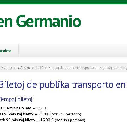
en Germanio
ntakto
You are here
Hejmo
»
⌛ Arkivo
»
2026
»
Biletoj de publika transporto en Rigo kaj kiel ati
Biletoj de publika transporto en
Tempaj biletoj
La 90-minuta bileto – 1,50 €
Du 90-minutaj biletoj – 3,00 € (por unu persono)
Dek 90-minutaj biletoj – 15,00 € (por unu persono)