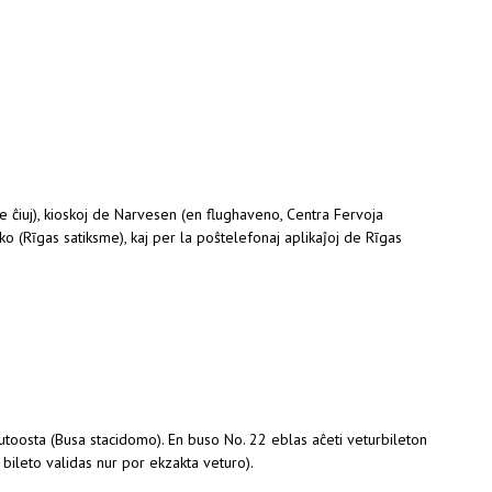
ĉe ĉiuj), kioskoj de Narvesen (en flughaveno, Centra Fervoja
iko (Rīgas satiksme), kaj per la poŝtelefonaj aplikaĵoj de Rīgas
is external)
utoosta (Busa stacidomo). En buso No. 22 eblas aĉeti veturbileton
bileto validas nur por ekzakta veturo).