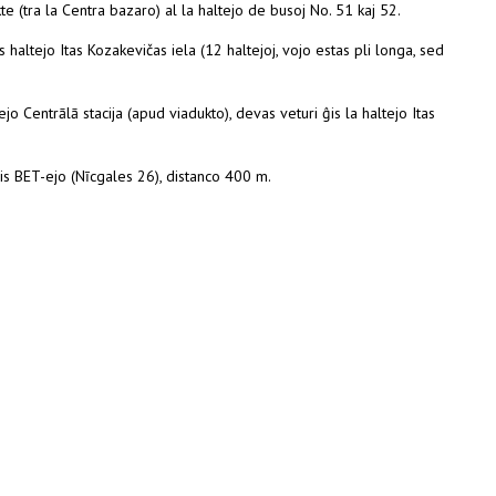
te (tra la Centra bazaro) al la haltejo de busoj No. 51 kaj 52.
haltejo Itas Kozakevičas iela (12 haltejoj, vojo estas pli longa, sed
o Centrālā stacija (apud viadukto), devas veturi ĝis la haltejo Itas
ĝis BET-ejo (Nīcgales 26), distanco 400 m.