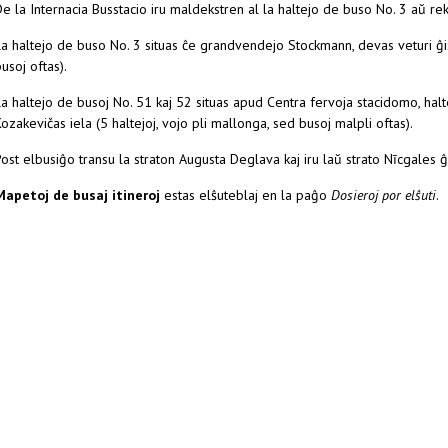
e la Internacia Busstacio iru maldekstren al la haltejo de buso No. 3 aŭ rek
a haltejo de buso No. 3 situas ĉe grandvendejo Stockmann, devas veturi ĝis 
usoj oftas).
a haltejo de busoj No. 51 kaj 52 situas apud Centra fervoja stacidomo, haltej
ozakevičas iela (5 haltejoj, vojo pli mallonga, sed busoj malpli oftas).
ost elbusiĝo transu la straton Augusta Deglava kaj iru laŭ strato Nīcgales 
Mapetoj de busaj itineroj
estas elŝuteblaj en la paĝo
Dosieroj por elŝuti
.