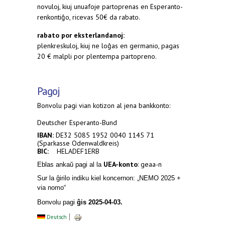
novuloj, kiuj unuafoje partoprenas en Esperanto-
renkontiĝo, ricevas 50€ da rabato.
rabato por eksterlandanoj:
plenkreskuloj, kiuj ne loĝas en germanio, pagas
20 € malpli por plentempa partopreno.
Pagoj
Bonvolu pagi vian kotizon al jena bankkonto:
Deutscher Esperanto-Bund
IBAN:
DE32 5085 1952 0040 1145 71
(Sparkasse Odenwaldkreis)
BIC:
HELADEF1ERB
UEA-konto
: geaa-n
Eblas ankaŭ pagi al la
Sur la ĝirilo indiku kiel koncernon: „NEMO 2025 +
via nomo“
Bonvolu pagi
ĝis 2025-04-03.
Deutsch