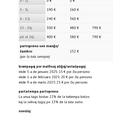
0 - 2j
0 €
0 €
3 - 5j
190 €
260 €
6 - 12j
240 €
360 €
13 - 26j
300 €
480 €
790 €
pli ol 26j
400 €
580 €
790 €
partopreno sen manĝo/
ĉambro:
132 €
(por la tuta semajno)
krompagoj por malfruaj aliĝoj/antaŭpagoj:
ekde 5-a de januaro 2025: 15 € por ĉiu persono
ekde 1-a de februaro 2025: 20 € por ĉiu persono
ekde 9-a de marto 2025: 25 € por ĉiu persono
partatempa partopreno:
La unua tago kostas 22% de la tuttempa kotizo
kaj la sekvaj tagoj po 13% de la tuta sumo.
novuloj: