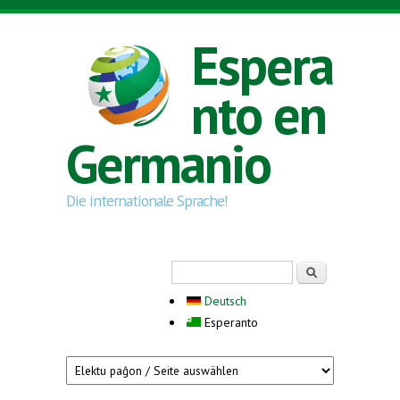
Skip to main content
Espera
nto en
Germanio
Die internationale Sprache!
Search form
Serĉi
Deutsch
Esperanto