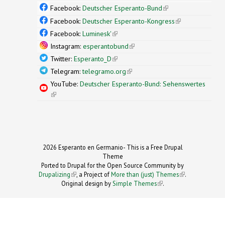
Facebook:
Deutscher Esperanto-Bund
(link is
external)
Facebook:
Deutscher Esperanto-Kongress
(link is
external)
Facebook:
Luminesk'
(link is external)
Instagram:
esperantobund
(link is external)
Twitter:
Esperanto_D
(link is external)
Telegram:
telegramo.org
(link is external)
YouTube:
Deutscher Esperanto-Bund: Sehenswertes
(link is external)
2026 Esperanto en Germanio- This is a Free Drupal
Theme
Ported to Drupal for the Open Source Community by
Drupalizing
(link is external)
, a Project of
More than (just) Themes
(link is
.
Original design by
Simple Themes
.
(link is
external)
external)