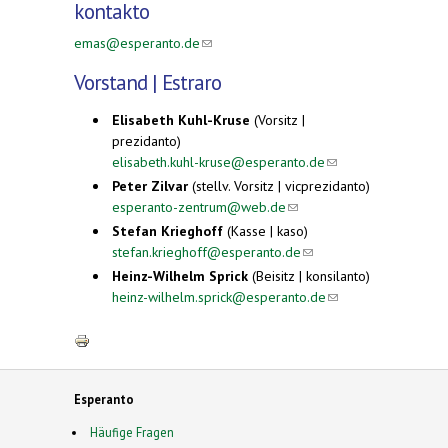
kontakto
emas@esperanto.de
(link sends e-mail)
Vorstand | Estraro
Elisabeth Kuhl-Kruse
(Vorsitz |
prezidanto)
elisabeth.kuhl-kruse@esperanto.de
(link
sends
Peter Zilvar
(stellv. Vorsitz | vicprezidanto)
e-mail)
esperanto-zentrum@web.de
(link sends e-
mail)
Stefan Krieghoff
(Kasse | kaso)
stefan.krieghoff@esperanto.de
(link sends
e-mail)
Heinz-Wilhelm Sprick
(Beisitz | konsilanto)
heinz-wilhelm.sprick@esperanto.de
(link
sends
e-mail)
Esperanto
Häufige Fragen