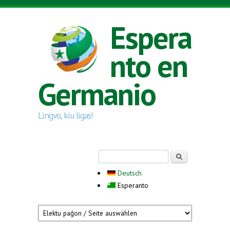
Skip to main content
Espera
nto en
Germanio
Lingvo, kiu ligas!
Search form
Serĉi
Deutsch
Esperanto