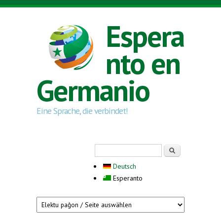
Skip to main content
Espera
nto en
Germanio
Eine Sprache, die verbindet!
Search form
Serĉi
Deutsch
Esperanto