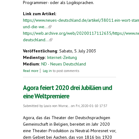
Programmier- oder als Logiksprachen.
Link zum Artikel:
https://www.neues-deutschland.de/artikel/38011.ein-wort-st
und-die-we...
(link is external)
https://web.archive.org/web/20200117112635/https://www.n
deutschland...
(link is external)
Veröffentlichung:
Sabato, 5. July 2003
Medientyp:
Internet-Zeitung
Medium:
ND - Neues Deutschland
about Ein (Wort)Stamm - und die Welt
Read more
Log in
to post comments
Agora feiert 2020 drei Jubiläen und
eine Weltpremiere
Submitted by
Louis von Wunsc...
on Fri, 2020-01-10 17:57
Agora, das das Theater der Deutschsprachigen
Gemeinschaft in Belgien, bereitet im Jahr 2020
eine Theater-Produktion zu Neutral-Moresnet vor,
dem Gebiet bei Aachen, das von 1816 bis 1920