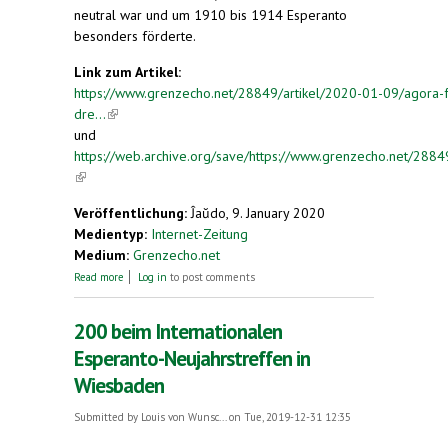
neutral war und um 1910 bis 1914 Esperanto
besonders förderte.
Link zum Artikel:
https://www.grenzecho.net/28849/artikel/2020-01-09/agora-
dre...
(link is external)
und
https://web.archive.org/save/https://www.grenzecho.net/28849
(link is external)
Veröffentlichung:
Ĵaŭdo, 9. January 2020
Medientyp:
Internet-Zeitung
Medium:
Grenzecho.net
about Agora feiert 2020 drei Jubiläen und eine
Read more
Log in
to post comments
Weltpremiere
200 beim Internationalen
Esperanto-Neujahrstreffen in
Wiesbaden
Submitted by
Louis von Wunsc...
on Tue, 2019-12-31 12:35