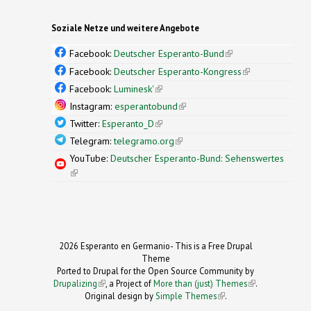
Soziale Netze und weitere Angebote
Facebook:
Deutscher Esperanto-Bund
(link is
external)
Facebook:
Deutscher Esperanto-Kongress
(link is
external)
Facebook:
Luminesk'
(link is external)
Instagram:
esperantobund
(link is external)
Twitter:
Esperanto_D
(link is external)
Telegram:
telegramo.org
(link is external)
YouTube:
Deutscher Esperanto-Bund: Sehenswertes
(link is external)
2026 Esperanto en Germanio- This is a Free Drupal
Theme
Ported to Drupal for the Open Source Community by
Drupalizing
(link is external)
, a Project of
More than (just) Themes
(link is
.
Original design by
Simple Themes
.
(link is
external)
external)