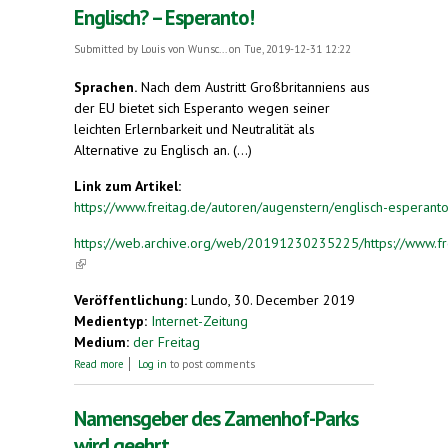
Englisch? – Esperanto!
Submitted by
Louis von Wunsc...
on Tue, 2019-12-31 12:22
Sprachen.
Nach dem Austritt Großbritanniens aus
der EU bietet sich Esperanto wegen seiner
leichten Erlernbarkeit und Neutralität als
Alternative zu Englisch an. (...)
Link zum Artikel:
https://www.freitag.de/autoren/augenstern/englisch-esperant
https://web.archive.org/web/20191230235225/https://www.fre
(link is external)
Veröffentlichung:
Lundo, 30. December 2019
Medientyp:
Internet-Zeitung
Medium:
der Freitag
about Englisch? – Esperanto!
Read more
Log in
to post comments
Namensgeber des Zamenhof-Parks
wird geehrt