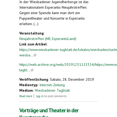
In der Wiesbadener Jugendherberge ist das
Internationalem Esperanto-Neujahrstreffen.
Gegen eine Spende kann man dort ein
Puppentheater und Konzerte in Esperanto
erleben. (...)
Veranstaltung:
Neujahrstreffen (NR, EsperantoLand)
Link zum Artikel:
https://www.wiesbadener-tagblatt.de/lokales/wiesbaden/nachr
wiesba...
(link is external)
https://web.archive.org/web/20191231113314/https://www.w
tagbl...
(link is external)
Veröffentlichung:
Sabato, 28. December 2019
Medientyp:
Internet-Zeitung
Medium:
Wiesbadener Tagblatt
about 200 beim Internationalen Esperanto-
Read more
Log in
to post comments
Neujahrstreffen in Wiesbaden
Vorträge und Theater in der