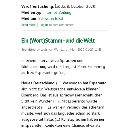
Veröffentlichung:
Ĵaŭdo, 8. October 2020
Medientyp:
Internet-Zeitung
Medium:
Schwerin lokal
about Esperanto-Buchausstellung im Schleswig-
Read more
Log in
to post comments
Holstein-Haus
Ein (Wort)Stamm - und die Welt
Submitted by
Louis von Wunsc...
on Mon, 2020-01-27 11:43
In einem Interview zu Sprachen und
Globalisierung wird der Linguist Peter Eisenberg
auch zu Esperanto gefragt.
Neues Deutschland: (...) Weswegen hat Esperanto
sich nicht zur Weltsprache entwickeln können?
Eisenberg: Das ist aus sprachwissenschaftlicher
Sicht kein Wunder. (...) . Mit Esperanto wurde
angestrebt (...) Es war ein Versuch, der scheitern
musste, weil sich das Englische schon so stark
ausgebreitet hatte. (...) Kunstsprachen haben nur
in speziellen Kontexten eine Chance, etwa als