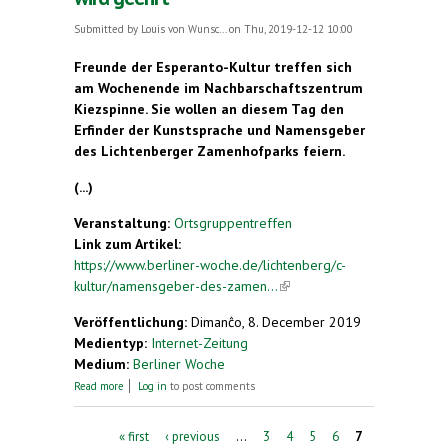
Submitted by
Louis von Wunsc...
on Thu, 2019-12-12 10:00
Freunde der Esperanto-Kultur treffen sich
am Wochenende im Nachbarschaftszentrum
Kiezspinne. Sie wollen an diesem Tag den
Erfinder der Kunstsprache und Namensgeber
des Lichtenberger Zamenhofparks feiern.
(...)
Veranstaltung:
Ortsgruppentreffen
Link zum Artikel:
https://www.berliner-woche.de/lichtenberg/c-
kultur/namensgeber-des-zamen...
(link is external)
Veröffentlichung:
Dimanĉo, 8. December 2019
Medientyp:
Internet-Zeitung
Medium:
Berliner Woche
about Namensgeber des Zamenhof-Parks wird
Read more
Log in
to post comments
geehrt
Pages
« first
‹ previous
…
3
4
5
6
7