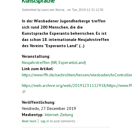
Kunstsprache
Submitted by
Louis von Wunsc...
on Tue, 2019-12-31 12:30
In der Wiesbadener Jugendherberge treffen
sich rund 200 Menschen, die die
Kunstsprache Esperanto beherrschen. Es ist
das schon 18. internationale Neujahrstreffen
des Vereins "Esperanto Land". (...)
Veranstaltung:
Neujahrstreffen (NR, EsperantoLand)
Link zum Artikel:
https://www.ffh.de/nachrichten/hessen/wiesbaden/toController/
https://web.archive.org/web/20191231112918/https://www.ffh.
(link is external)
Veröffentlichung:
Vendredo, 27. December 2019
Medientyp:
Internet-Zeitung
about Vorträge und Theater in der Kunstsprache
Read more
Log in
to post comments