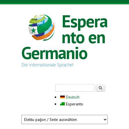
Skip to main content
Espera
nto en
Germanio
Die internationale Sprache!
Search form
Serĉi
Deutsch
Esperanto