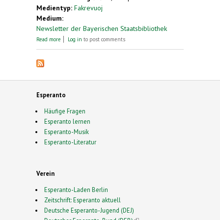
Medientyp:
Fakrevuoj
Medium:
Newsletter der Bayerischen Staatsbibliothek
about Virtuelle Ausstellung über Esperanto-
Read more
Log in
to post comments
Schöpfer Zamenhof
Esperanto
Häufige Fragen
Esperanto lernen
Esperanto-Musik
Esperanto-Literatur
Verein
Esperanto-Laden Berlin
Zeitschrift: Esperanto aktuell
Deutsche Esperanto-Jugend (DEJ)