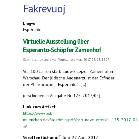
Fakrevuoj
Lingvo
Esperanto
Virtuelle Ausstellung über
Esperanto-Schöpfer Zamenhof
Submitted by
Louis von Wunsc...
on Mon, 2017-08-28 18:07
Vor 100 Jahren starb Ludwik Lejzer Zamenhof in
Warschau. Der jüdische Augenarzt ist der Erfinder
der Plansprache „ Esperanto“. (...)
(erschienen in Ausgabe Nr. 125, 2017/04)
Link zum Artikel:
https://www.bsb-
muenchen.de/fileadmin/pdf/bsb_newsletter/nl_125_2017_04.
(link is external)
Veröffentlichung:
Ĵaŭdo, 27. April 2017