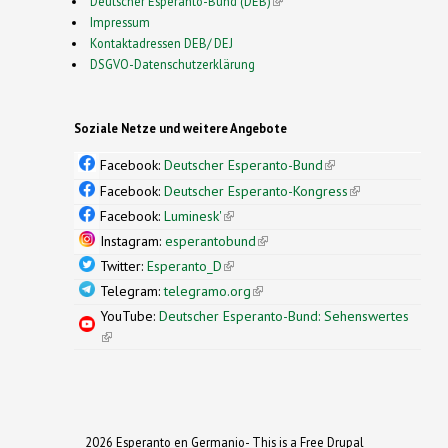
Deutscher Esperanto-Bund (DEB)
(link is external)
Impressum
Kontaktadressen DEB/ DEJ
DSGVO-Datenschutzerklärung
Soziale Netze und weitere Angebote
Facebook:
Deutscher Esperanto-Bund
(link is
external)
Facebook:
Deutscher Esperanto-Kongress
(link is
external)
Facebook:
Luminesk'
(link is external)
Instagram:
esperantobund
(link is external)
Twitter:
Esperanto_D
(link is external)
Telegram:
telegramo.org
(link is external)
YouTube:
Deutscher Esperanto-Bund: Sehenswertes
(link is external)
2026 Esperanto en Germanio- This is a Free Drupal