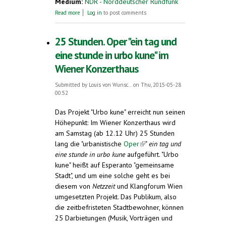
Medium:
NDR - Norddeutscher Rundfunk
about Esperanto-Kongress startet in Hameln
Read more
Log in
to post comments
25 Stunden. Oper "ein tag und
eine stunde in urbo kune" im
Wiener Konzerthaus
Submitted by
Louis von Wunsc...
on Thu, 2015-05-28
00:52
Das Projekt "Urbo kune" erreicht nun seinen
Höhepunkt: Im Wiener Konzerthaus wird
am Samstag (ab 12.12 Uhr) 25 Stunden
lang die "urbanistische
Oper
(link is external)
"
ein tag und
eine stunde in urbo kune
aufgeführt. "Urbo
kune" heißt auf Esperanto "gemeinsame
Stadt", und um eine solche geht es bei
diesem von
Netzzeit
und Klangforum Wien
umgesetzten Projekt. Das Publikum, also
die zeitbefristeten Stadtbewohner, können
25 Darbietungen (Musik, Vorträgen und