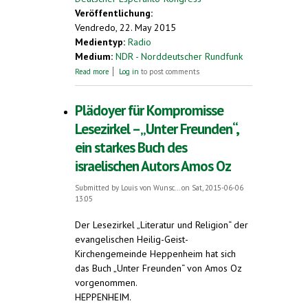
Veröffentlichung:
Vendredo, 22. May 2015
Medientyp:
Radio
Medium:
NDR - Norddeutscher Rundfunk
about Esperanto-Kongress in Hameln
Read more
Log in
to post comments
Plädoyer für Kompromisse
Lesezirkel – „Unter Freunden“,
ein starkes Buch des
israelischen Autors Amos Oz
Submitted by
Louis von Wunsc...
on Sat, 2015-06-06
13:05
Der Lesezirkel „Literatur und Religion“ der
evangelischen Heilig-Geist-
Kirchengemeinde Heppenheim hat sich
das Buch „Unter Freunden“ von Amos Oz
vorgenommen.
HEPPENHEIM.