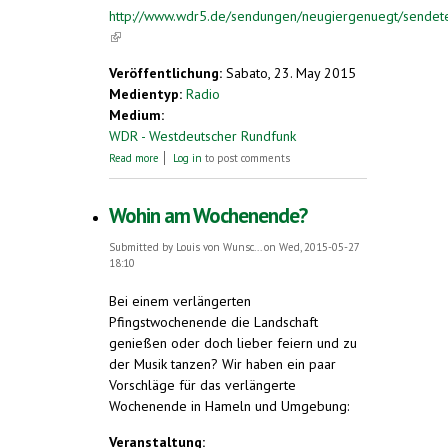
http://www.wdr5.de/sendungen/neugiergenuegt/sendete
(link is external)
Veröffentlichung:
Sabato, 23. May 2015
Medientyp:
Radio
Medium:
WDR - Westdeutscher Rundfunk
about International bekannt und leicht zu
Read more
Log in
to post comments
lernen - Esperanto
Wohin am Wochenende?
Submitted by
Louis von Wunsc...
on Wed, 2015-05-27
18:10
Bei einem verlängerten
Pfingstwochenende die Landschaft
genießen oder doch lieber feiern und zu
der Musik tanzen? Wir haben ein paar
Vorschläge für das verlängerte
Wochenende in Hameln und Umgebung:
Veranstaltung: