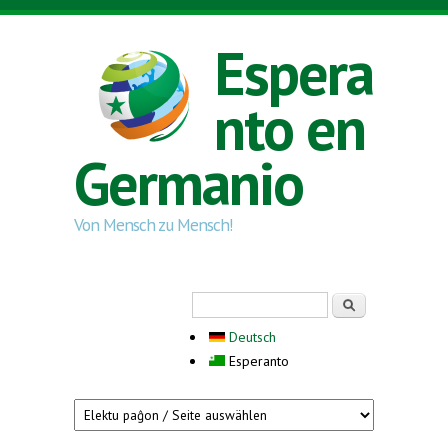
Skip to main content
Espera
nto en
Germanio
Von Mensch zu Mensch!
Search form
Serĉi
Deutsch
Esperanto