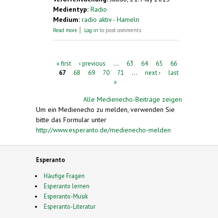
Medientyp:
Radio
Medium:
radio aktiv - Hameln
about Esperanto-Kongress in Hameln
Read more
Log in
to post comments
Pages
« first
‹ previous
…
63
64
65
66
67
68
69
70
71
…
next ›
last
»
Alle Medienecho-Beiträge zeigen
Um ein Medienecho zu melden, verwenden Sie
bitte das Formular unter
http://www.esperanto.de/medienecho-melden
Esperanto
Häufige Fragen
Esperanto lernen
Esperanto-Musik
Esperanto-Literatur