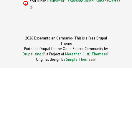
YouTube:
Deutscher Esperanto-Bund: Sehenswertes
(link is external)
2026 Esperanto en Germanio- This is a Free Drupal
Theme
Ported to Drupal for the Open Source Community by
Drupalizing
(link is external)
, a Project of
More than (just) Themes
(link is
.
Original design by
Simple Themes
.
(link is
external)
external)