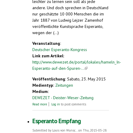
leichter zu lernen sein soll als jede
andere. Und doch sprechen in Deutschland
nur geschätzte 10 000 Menschen die im
Jahr 1887 von Ludwig Lejzer Zamenhof
veröffentlichte Kunstsprache Esperanto,
wegen der (...)
Veranstaltung:
Deutscher Esperanto-Kongress
Link zum Artikel:
http://www.dewezet.de/portal/lokales/hameln_In-
Esperanto-auf-den-Spuren-...
(link is
external)
Veröffentlichung:
Sabato, 23. May 2015
Medientyp:
Zeitungen
Medium:
DEWEZET - Deister-Weser-Zeitung
about In Esperanto auf den Spuren von
Read more
Log in
to post comments
Sagen und Sprache
Esperanto Empfang
Submitted by
Louis von Wunsc...
on Thu, 2015-05-28