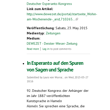
Deutscher Esperanto-Kongress
Link zum Artikel:
http://www.dewezet.de/portal/startseite_Wohin-
am-Wochenende-_arid,710265...
(link is
external)
Veröffentlichung:
Sabato, 23. May 2015
Medientyp:
Zeitungen
Medium:
DEWEZET - Deister-Weser-Zeitung
about Wohin am Wochenende?
Read more
Log in
to post comments
In Esperanto auf den Spuren
von Sagen und Sprache
Submitted by
Louis von Wunsc...
on Wed, 2015-05-27
18:16
92. Deutscher Kongress der Anhänger der
im Jahr 1887 veröffentlichten
Kunstsprache in Hameln
Hameln
. Sie sprechen eine Sprache, die