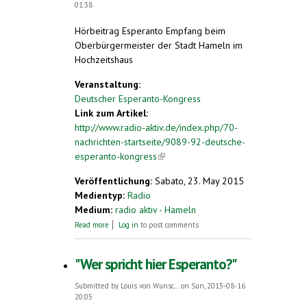
01:38
Hörbeitrag Esperanto Empfang beim
Oberbürgermeister der Stadt Hameln im
Hochzeitshaus
Veranstaltung:
Deutscher Esperanto-Kongress
Link zum Artikel:
http://www.radio-aktiv.de/index.php/70-
nachrichten-startseite/9089-92-deutsche-
esperanto-kongress
(link is external)
Veröffentlichung:
Sabato, 23. May 2015
Medientyp:
Radio
Medium:
radio aktiv - Hameln
about Esperanto Empfang
Read more
Log in
to post comments
"Wer spricht hier Esperanto?"
Submitted by
Louis von Wunsc...
on Sun, 2015-08-16
20:05