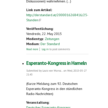
Diskussionen) wahrnehmen. (...)
Link zum Artikel:
http://derstandard.at/2000016268416/25-
Stunden
(link is external)
Veröffentlichung:
Vendredo, 22. May 2015
Medientyp:
Zeitungen
Medium:
Der Standard
about 25 Stunden. Oper "ein tag und eine
Read more
Log in
to post comments
stunde in urbo kune" im Wiener
Konzerthaus
Esperanto-Kongress in Hameln
Submitted by
Louis von Wunsc...
on Wed, 2015-05-27
21:43
(Kurze Meldung zum 92. Deutschen
Esperanto-Kongress in den stündlichen
Radio-Nachrichten)
Veranstaltung:
Deutscher Esperanto-Kongress