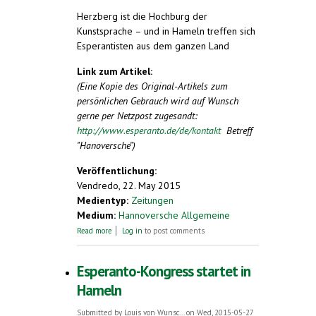
Herzberg ist die Hochburg der
Kunstsprache – und in Hameln treffen sich
Esperantisten aus dem ganzen Land
Link zum Artikel:
(Eine Kopie des Original-Artikels zum
persönlichen Gebrauch wird auf Wunsch
gerne per Netzpost zugesandt:
http://www.esperanto.de/de/kontakt
Betreff
"Hanoversche")
Veröffentlichung:
Vendredo, 22. May 2015
Medientyp:
Zeitungen
Medium:
Hannoversche Allgemeine
about "Wer spricht hier Esperanto?"
Read more
Log in
to post comments
Esperanto-Kongress startet in
Hameln
Submitted by
Louis von Wunsc...
on Wed, 2015-05-27