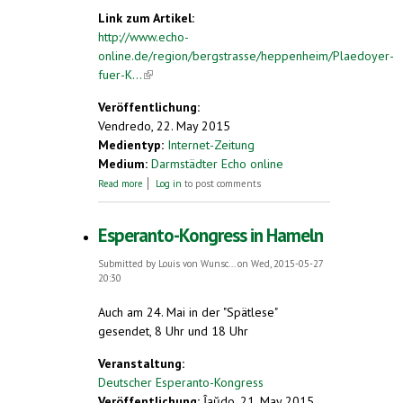
Link zum Artikel:
http://www.echo-
online.de/region/bergstrasse/heppenheim/Plaedoyer-
fuer-K...
(link is external)
Veröffentlichung:
Vendredo, 22. May 2015
Medientyp:
Internet-Zeitung
Medium:
Darmstädter Echo online
about Plädoyer für Kompromisse Lesezirkel –
Read more
Log in
to post comments
„Unter Freunden“, ein starkes Buch des
israelischen Autors Amos Oz
Esperanto-Kongress in Hameln
Submitted by
Louis von Wunsc...
on Wed, 2015-05-27
20:30
Auch am 24. Mai in der "Spätlese"
gesendet, 8 Uhr und 18 Uhr
Veranstaltung:
Deutscher Esperanto-Kongress
Veröffentlichung:
Ĵaŭdo, 21. May 2015