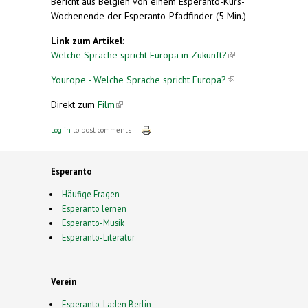
Bericht aus Belgien von einem Esperanto-Kurs-
Wochenende der Esperanto-Pfadfinder (5 Min.)
Link zum Artikel:
Welche Sprache spricht Europa in Zukunft?
(link is
external)
Yourope - Welche Sprache spricht Europa?
(link is
external)
Direkt zum
Film
(link is external)
Log in
to post comments
Esperanto
Häufige Fragen
Esperanto lernen
Esperanto-Musik
Esperanto-Literatur
Verein
Esperanto-Laden Berlin