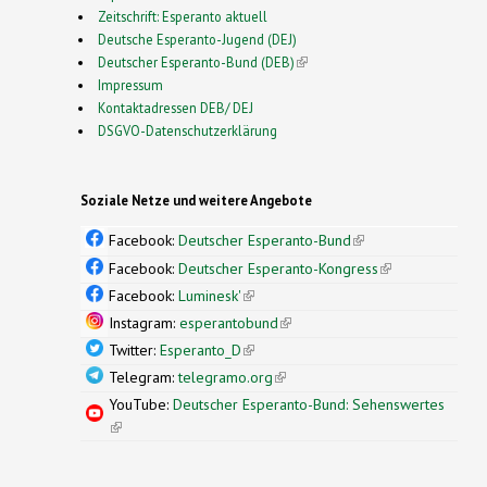
Zeitschrift: Esperanto aktuell
Deutsche Esperanto-Jugend (DEJ)
Deutscher Esperanto-Bund (DEB)
(link is external)
Impressum
Kontaktadressen DEB/ DEJ
DSGVO-Datenschutzerklärung
Soziale Netze und weitere Angebote
Facebook:
Deutscher Esperanto-Bund
(link is
external)
Facebook:
Deutscher Esperanto-Kongress
(link is
external)
Facebook:
Luminesk'
(link is external)
Instagram:
esperantobund
(link is external)
Twitter:
Esperanto_D
(link is external)
Telegram:
telegramo.org
(link is external)
YouTube:
Deutscher Esperanto-Bund: Sehenswertes
(link is external)