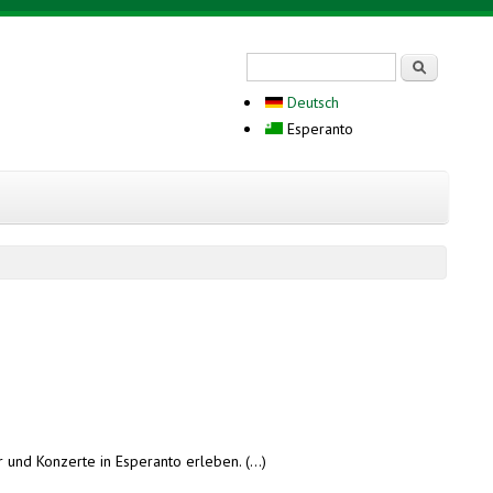
Search form
Serĉi
Deutsch
Esperanto
nd Konzerte in Esperanto erleben. (...)