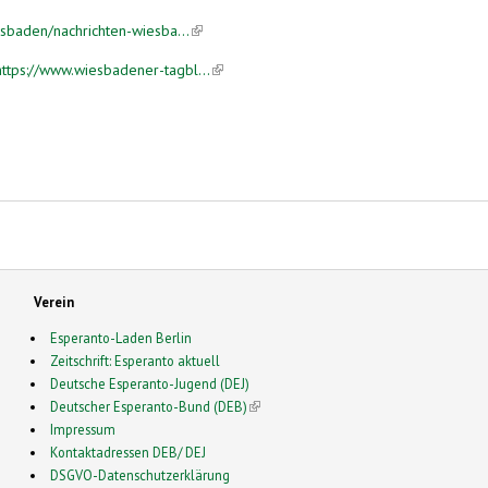
sbaden/nachrichten-wiesba...
(link is external)
tps://www.wiesbadener-tagbl...
(link is external)
Verein
Esperanto-Laden Berlin
Zeitschrift: Esperanto aktuell
Deutsche Esperanto-Jugend (DEJ)
Deutscher Esperanto-Bund (DEB)
(link is external)
Impressum
Kontaktadressen DEB/ DEJ
DSGVO-Datenschutzerklärung