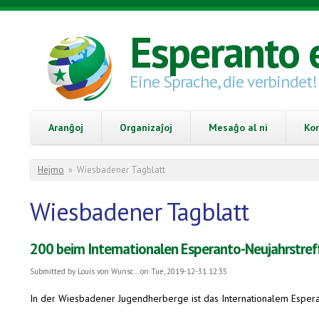
Skip to main content
Esperanto 
Eine Sprache, die verbindet!
Aranĝoj
Organizaĵoj
Mesaĝo al ni
Ko
You are here
Hejmo
»
Wiesbadener Tagblatt
Wiesbadener Tagblatt
200 beim Internationalen Esperanto-Neujahrstref
Submitted by
Louis von Wunsc...
on Tue, 2019-12-31 12:35
In der Wiesbadener Jugendherberge ist das Internationalem Espera